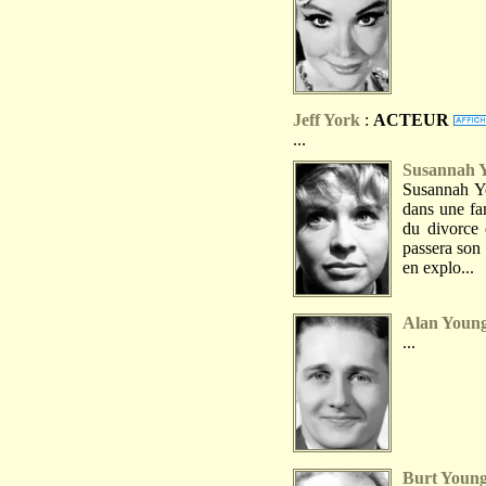
Jeff York
:
ACTEUR
...
Susannah 
Susannah Yo
dans une fam
du divorce 
passera son
en explo...
Alan Youn
...
Burt Youn