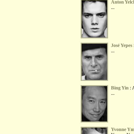
Anton Yelc
...
José Yepes
...
Bing Yin
:
...
Yvonne Y