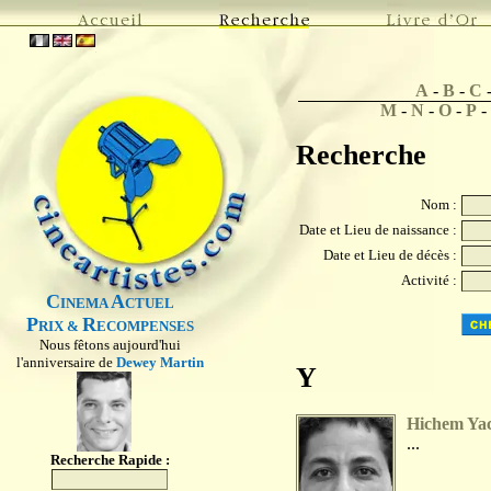
A
-
B
-
C
M
-
N
-
O
-
P
-
Recherche
Nom :
Date et Lieu de naissance :
Date et Lieu de décès :
Activité :
C
A
INEMA
CTUEL
P
R
RIX &
ECOMPENSES
Nous fêtons aujourd'hui
l'anniversaire de
Dewey Martin
Y
Hichem Ya
...
Recherche Rapide :