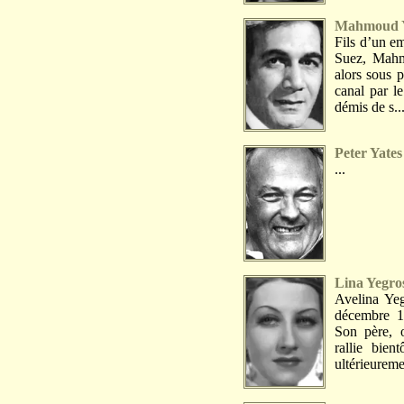
Mahmoud Y
Fils d’un e
Suez, Mahmo
alors sous p
canal par l
démis de s..
Peter Yates
...
Lina Yegro
Avelina Yeg
décembre 1
Son père, o
rallie bien
ultérieureme