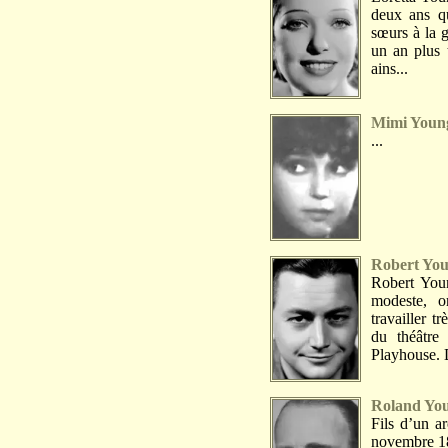
deux ans qu
sœurs à la g
un an plus t
ains...
Mimi Youn
...
Robert Yo
Robert Youn
modeste, o
travailler tr
du théâtre
Playhouse. 
Roland Yo
Fils d’un a
novembre 18