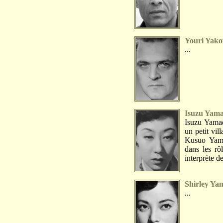
Youri Yako
...
Isuzu Yam
Isuzu Yamad
un petit vil
Kusuo Yamad
dans les r
interprète de
Shirley Ya
...