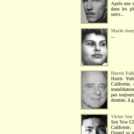
Après une sc
dans les pl
suivr...
Marie-Josè
...
Harris Yuli
Harris Yu
Californie,
immédiateme
pas toujour
dentiste, il 
Victor Sen
Sen Yew Che
Californie
Quand sa m