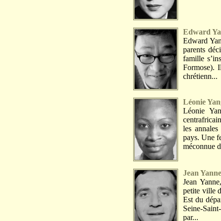
Edward Ya
Edward Yang
parents déc
famille s’in
Formose). I
chrétienn...
Léonie Ya
Léonie Yan
centrafricai
les annale
pays. Une f
méconnue da
Jean Yann
Jean Yanne,
petite ville
Est du dépar
Seine-Saint
par...