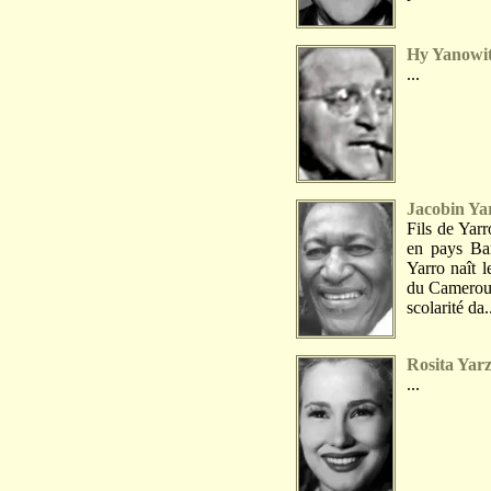
Hy Yanowi
...
Jacobin Ya
Fils de Yar
en pays Ba
Yarro naît 
du Cameroun
scolarité da.
Rosita Yar
...