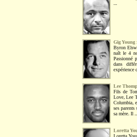
...
Gig Young
Byron Elswo
naît le 4 
Passionné p
dans diffé
expérience q
Lee Thomp
Fils de To
Love, Lee T
Columbia, e
ses parents 
sa mère. Il ..
Loretta Yo
Loretta Youn