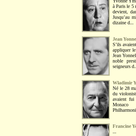
Yvonne Yma,
à Paris le 5
devient, da
Jusqu’au mi
dizaine d...
Jean Yonne
S’ils avaie
appliquer l
Jean Yonnel.
noble pres
seigneurs d.
Wladimir Y
Né le 28 ma
du violonis
avaient fui
Monaco c
Philharmoniq
Francine Y
...