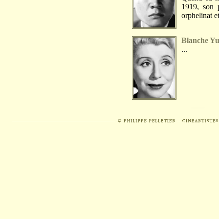
1919, son 
orphelinat et
Blanche Y
...