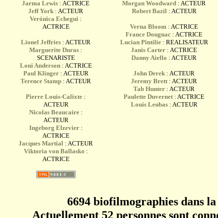
Jarma Lewis
: ACTRICE
Morgan Woodward
: ACTEUR
Jeff York
: ACTEUR
Robert Bazil
: ACTEUR
Verónica Echegui
:
ACTRICE
Verna Bloom
: ACTRICE
France Dougnac
: ACTRICE
Lionel Jeffries
: ACTEUR
Lucian Pintilie
: REALISATEUR
Marguerite Duras
:
Janis Carter
: ACTRICE
SCENARISTE
Danny Aiello
: ACTEUR
Loni Anderson
: ACTRICE
Paul Klinger
: ACTEUR
John Derek
: ACTEUR
Terence Stamp
: ACTEUR
Jeremy Brett
: ACTEUR
Tab Hunter
: ACTEUR
Pierre Louis-Calixte
:
Paulette Duvernet
: ACTRICE
ACTEUR
Louis Leubas
: ACTEUR
Nicolas Beaucaire
:
ACTEUR
Ingeborg Elzevier
:
ACTRICE
Jacques Martial
: ACTEUR
Viktoria von Ballasko
:
ACTRICE
6694 biofilmographies dans la
Actuellement 52 personnes sont conne