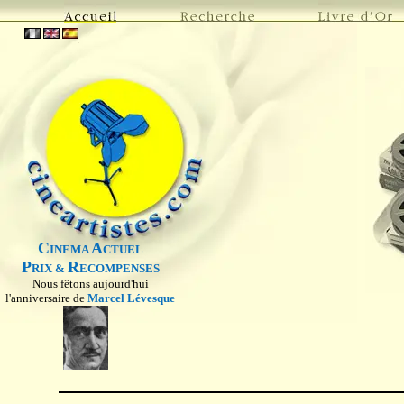
C
A
INEMA
CTUEL
P
R
RIX &
ECOMPENSES
Nous fêtons aujourd'hui
l'anniversaire de
Marcel Lévesque