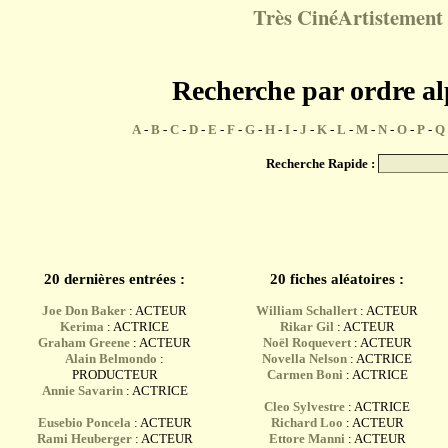
Très CinéArtistement 
Recherche par ordre a
A
-
B
-
C
-
D
-
E
-
F
-
G
-
H
-
I
-
J
-
K
-
L
-
M
-
N
-
O
-
P
-
Q
Recherche Rapide :
20 dernières entrées :
20 fiches aléatoires :
Joe Don Baker
: ACTEUR
William Schallert
: ACTEUR
Kerima
: ACTRICE
Rikar Gil
: ACTEUR
Graham Greene
: ACTEUR
Noël Roquevert
: ACTEUR
Alain Belmondo
:
Novella Nelson
: ACTRICE
PRODUCTEUR
Carmen Boni
: ACTRICE
Annie Savarin
: ACTRICE
Cleo Sylvestre
: ACTRICE
Eusebio Poncela
: ACTEUR
Richard Loo
: ACTEUR
Rami Heuberger
: ACTEUR
Ettore Manni
: ACTEUR