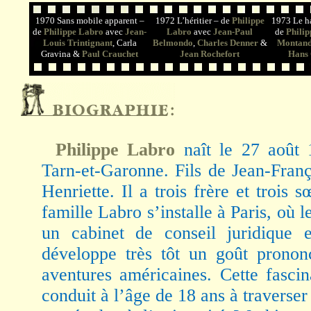
1970 Sans mobile apparent –
1972 L’héritier – de
Philippe
1973 Le ha
de
Philippe Labro
avec
Jean-
Labro
avec
Jean-Paul
de
Phili
Louis Trintignant
, Carla
Belmondo
,
Charles Denner
&
Montan
Gravina &
Paul Crauchet
Jean Rochefort
Hans 
Philippe Labro
naît le 27 août
Tarn-et-Garonne. Fils de Jean-Fran
Henriette. Il a trois frère et trois 
famille Labro s’installe à Paris, où l
un cabinet de conseil juridique 
développe très tôt un goût prononc
aventures américaines. Cette fascin
conduit à l’âge de 18 ans à traverser