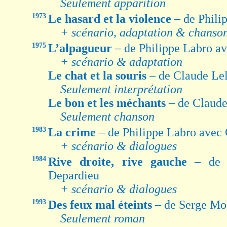
Seulement apparition
1973
Le hasard et la violence
– de Phil
+ scénario, adaptation & chanso
1975
L’alpagueur
– de Philippe Labro a
+ scénario & adaptation
Le chat et la souris
– de Claude Le
Seulement interprétation
Le bon et les méchants
– de Claude
Seulement chanson
1983
La crime
– de Philippe Labro avec
+ scénario & dialogues
1984
Rive droite, rive gauche
– de 
Depardieu
+ scénario & dialogues
1993
Des feux mal éteints
– de Serge Mo
Seulement roman