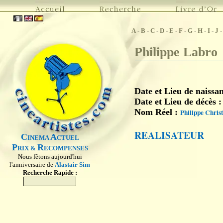
A
-
B
-
C
-
D
-
E
-
F
-
G
-
H
-
I
-
J
Philippe Labro
Date et Lieu de naissa
Date et Lieu de décès 
Nom Réel :
Philippe Chris
REALISATEUR
C
A
INEMA
CTUEL
P
R
RIX &
ECOMPENSES
Nous fêtons aujourd'hui
l'anniversaire de
Alastair Sim
Recherche Rapide :