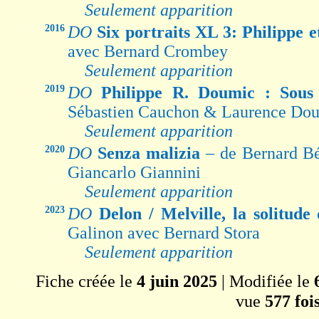
Seulement apparition
2016
DO
Six portraits XL 3: Philippe 
avec Bernard Crombey
Seulement apparition
2019
DO
Philippe R. Doumic : Sous 
Sébastien Cauchon & Laurence Do
Seulement apparition
2020
DO
Senza malizia
– de Bernard B
Giancarlo Giannini
Seulement apparition
2023
DO
Delon / Melville, la solitud
Galinon avec Bernard Stora
Seulement apparition
Fiche créée le
4 juin 2025
| Modifiée le
vue
577 foi