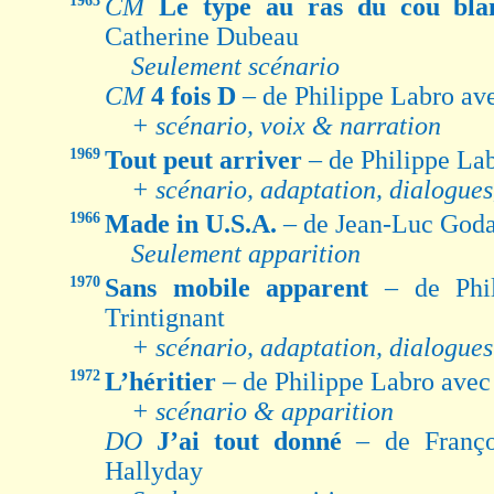
1963
CM
Le type au ras du cou bl
Catherine Dubeau
Seulement scénario
CM
4 fois D
– de Philippe Labro av
+ scénario, voix & narration
1969
Tout peut arriver
– de Philippe La
+ scénario, adaptation, dialogue
1966
Made in U.S.A.
– de Jean-Luc Goda
Seulement apparition
1970
Sans mobile apparent
– de Phi
Trintignant
+ scénario, adaptation, dialogue
1972
L’héritier
– de Philippe Labro ave
+ scénario & apparition
DO
J’ai tout donné
– de Franç
Hallyday