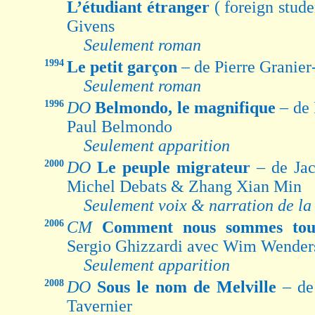
L’étudiant étranger
( foreign stud
Givens
Seulement roman
1994
Le petit garçon
– de Pierre Granie
Seulement roman
1996
DO
Belmondo, le magnifique
– de
Paul Belmondo
Seulement apparition
2000
DO
Le peuple migrateur
– de Jac
Michel Debats & Zhang Xian Min
Seulement voix & narration de la
2006
CM
Comment nous sommes tou
Sergio Ghizzardi avec Wim Wender
Seulement apparition
2008
DO
Sous le nom de Melville
– de
Tavernier