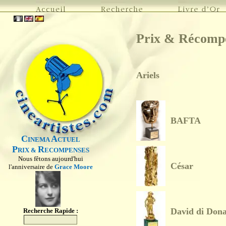
Prix & Récomp
Ariels
BAFTA
C
A
INEMA
CTUEL
P
R
RIX &
ECOMPENSES
Nous fêtons aujourd'hui
César
l'anniversaire de
Grace Moore
David di Dona
Recherche Rapide :