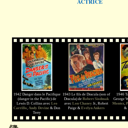
ACTRICE
1942 Danger dans le Pacifique
1943 Le fils de Dracula (son of
1946 Ta
(danger in the Pacific) de
Dracula) de
Robert Siodmak
George W
Lewis D. Collins avec
Leo
avec
Lon Chaney
Jr., Robert
Montez
,
P
Carrillo
,
Andy Devine
& Don
Paige &
Evelyn Ankers
&
Terry