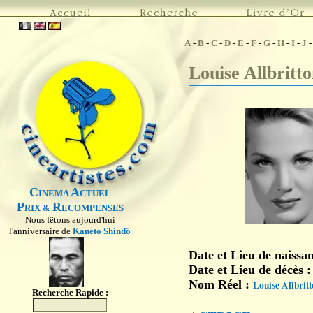
A
-
B
-
C
-
D
-
E
-
F
-
G
-
H
-
I
-
J
Louise Allbritt
C
A
INEMA
CTUEL
P
R
RIX &
ECOMPENSES
Nous fêtons aujourd'hui
l'anniversaire de
Kaneto Shindô
Date et Lieu de naissa
Date et Lieu de décès 
Nom Réel :
Louise Allbrit
Recherche Rapide :