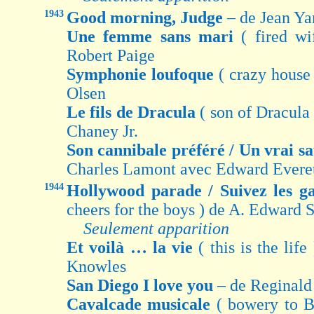
1943
Good morning, Judge
– de Jean Y
Une femme sans mari
( fired w
Robert Paige
Symphonie loufoque
( crazy house
Olsen
Le fils de Dracula
( son of Dracul
Chaney Jr.
Son cannibale préféré / Un vrai 
Charles Lamont avec Edward Evere
1944
Hollywood parade / Suivez les g
cheers for the boys ) de A. Edward 
Seulement apparition
Et voilà … la vie
( this is the lif
Knowles
San Diego I love you
– de Reginald
Cavalcade musicale
( bowery to 