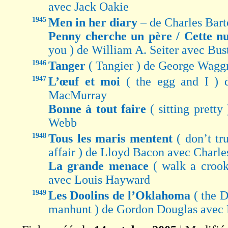
avec Jack Oakie
1945
Men in her diary
– de Charles Bar
Penny cherche un père / Cette n
you ) de William A. Seiter avec Bus
1946
Tanger
( Tangier ) de George Wagg
1947
L’œuf et moi
( the egg and I ) 
MacMurray
Bonne à tout faire
( sitting prett
Webb
1948
Tous les maris mentent
( don’t tr
affair ) de Lloyd Bacon avec Charl
La grande menace
( walk a croo
avec Louis Hayward
1949
Les Doolins de l’Oklahoma
( the 
manhunt ) de Gordon Douglas avec 