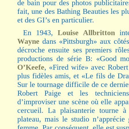
de bain pour des photos publicitaire
fait, une des Bathing Beauties les p
et des GI’s en particulier.
En 1943,
Louise Allbritton
int
Wayne
dans «Pittsburgh» aux côté
décroche ensuite ses premiers rôle
productions de série B: «Good m
O’Keefe
, «Fired wife» avec Robert
plus fidèles amis, et «Le fils de D
Sur le tournage difficile de ce dernie
Robert Paige et les technicien
d’improviser une scène où elle appa
cercueil. La plaisanterie tourne à
plateau, mais le studio n’apprécie
femme. Par conséquent, elle est sus