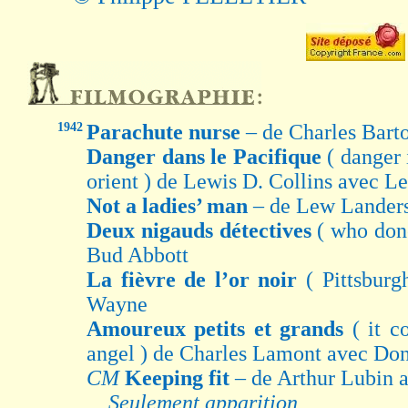
1942
Parachute nurse
– de Charles Bart
Danger dans le Pacifique
( danger 
orient ) de Lewis D. Collins avec Le
Not a ladies’ man
– de Lew Landers
Deux nigauds détectives
( who done
Bud Abbott
La fièvre de l’or noir
( Pittsbur
Wayne
Amoureux petits et grands
( it 
angel ) de Charles Lamont avec Do
CM
Keeping fit
– de Arthur Lubin 
Seulement apparition