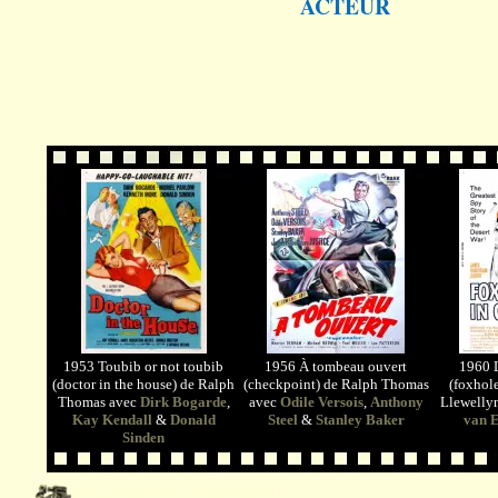
ACTEUR
1953 Toubib or not toubib
1956 À tombeau ouvert
1960 L
(doctor in the house) de Ralph
(checkpoint) de Ralph Thomas
(foxhole
Thomas avec
Dirk Bogarde
,
avec
Odile Versois
,
Anthony
Llewelly
Kay Kendall
&
Donald
Steel
&
Stanley Baker
van 
Sinden