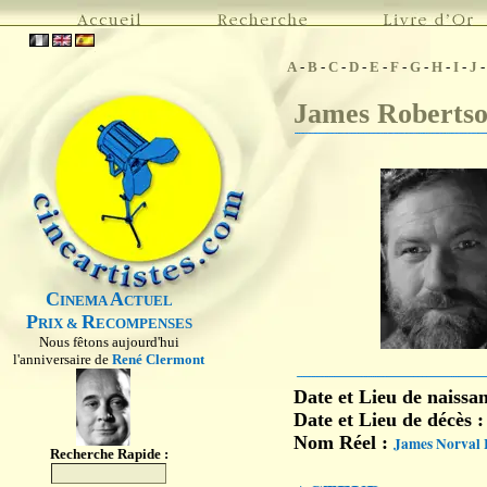
A
-
B
-
C
-
D
-
E
-
F
-
G
-
H
-
I
-
J
James Robertso
C
A
INEMA
CTUEL
P
R
RIX &
ECOMPENSES
Nous fêtons aujourd'hui
l'anniversaire de
René Clermont
Date et Lieu de naissa
Date et Lieu de décès 
Nom Réel :
James Norval 
Recherche Rapide :