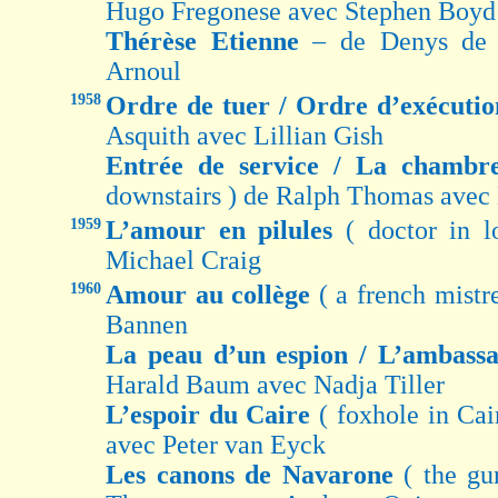
Hugo Fregonese avec Stephen Boyd
Thérèse Etienne
– de Denys de L
Arnoul
1958
Ordre de tuer / Ordre d’exécuti
Asquith avec Lillian Gish
Entrée de service / La cham
downstairs ) de Ralph Thomas ave
1959
L’amour en pilules
( doctor in 
Michael Craig
1960
Amour au collège
( a french mistr
Bannen
La peau d’un espion / L’ambass
Harald Baum avec Nadja Tiller
L’espoir du Caire
( foxhole in Ca
avec Peter van Eyck
Les canons de Navarone
( the g