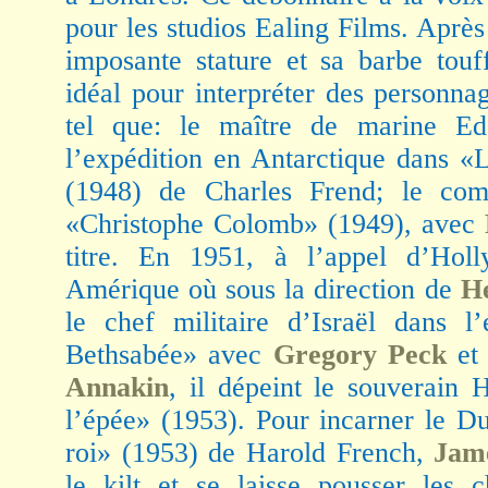
pour les studios Ealing Films. Aprè
imposante stature et sa barbe touf
idéal pour interpréter des personna
tel que: le maître de marine Ed
l’expédition en Antarctique dans «
(1948) de Charles Frend; le co
«Christophe Colomb» (1949), avec
titre. En 1951, à l’appel d’Ho
Amérique où sous la direction de
H
le chef militaire d’Israël dans l
Bethsabée» avec
Gregory Peck
e
Annakin
, il dépeint le souverain 
l’épée» (1953). Pour incarner le D
roi» (1953) de Harold French,
Jame
le kilt et se laisse pousser les 