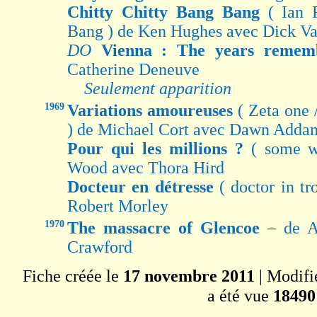
Chitty Chitty Bang Bang
( Ian 
Bang ) de Ken Hughes avec Dick V
DO
Vienna : The years reme
Catherine Deneuve
Seulement apparition
1969
Variations amoureuses
( Zeta one 
) de Michael Cort avec Dawn Adda
Pour qui les millions ?
( some w
Wood avec Thora Hird
Docteur en détresse
( doctor in t
Robert Morley
1970
The massacre of Glencoe
– de A
Crawford
Fiche créée le
17 novembre 2011
| Modifi
a été vue
18490 