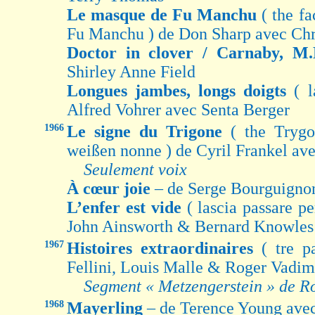
Le masque de Fu Manchu
( the f
Fu Manchu ) de Don Sharp avec Chr
Doctor in clover / Carnaby, M
Shirley Anne Field
Longues jambes, longs doigts
( 
Alfred Vohrer avec Senta Berger
1966
Le signe du Trigone
( the Trygo
weißen nonne ) de Cyril Frankel av
Seulement voix
À cœur joie
– de Serge Bourguignon
L’enfer est vide
( lascia passare pe
John Ainsworth & Bernard Knowles 
1967
Histoires extraordinaires
( tre p
Fellini, Louis Malle & Roger Vadim
Segment « Metzengerstein » de R
1968
Mayerling
– de Terence Young ave