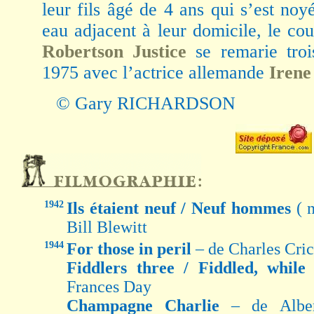
leur fils âgé de 4 ans qui s’est no
eau adjacent à leur domicile, le co
Robertson Justice
se remarie troi
1975 avec l’actrice allemande
Irene
© Gary RICHARDSON
1942
Ils étaient neuf / Neuf hommes
( 
Bill Blewitt
1944
For those in peril
– de Charles Cri
Fiddlers three / Fiddled, whil
Frances Day
Champagne Charlie
– de Alber