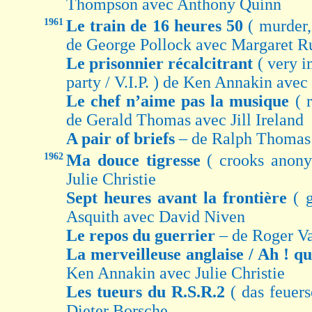
Thompson avec Anthony Quinn
1961
Le train de 16 heures 50
( murder,
de George Pollock avec Margaret R
Le prisonnier récalcitrant
( very 
party / V.I.P. ) de Ken Annakin avec 
Le chef n’aime pas la musique
( 
de Gerald Thomas avec Jill Ireland
A pair of briefs
– de Ralph Thomas
1962
Ma douce tigresse
( crooks anon
Julie Christie
Sept heures avant la frontière
( 
Asquith avec David Niven
Le repos du guerrier
– de Roger V
La merveilleuse anglaise / Ah ! qu
Ken Annakin avec Julie Christie
Les tueurs du R.S.R.2
( das feuer
Dieter Borsche