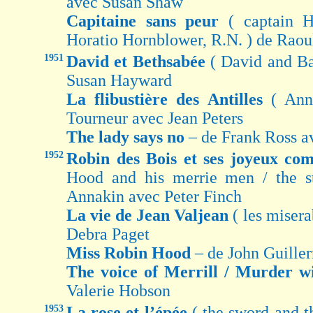
avec Susan Shaw
Capitaine sans peur
( captain 
Horatio Hornblower, R.N. ) de Rao
1951
David et Bethsabée
( David and B
Susan Hayward
La flibustière des Antilles
( Ann
Tourneur avec Jean Peters
The lady says no
– de Frank Ross a
1952
Robin des Bois et ses joyeux c
Hood and his merrie men / the 
Annakin avec Peter Finch
La vie de Jean Valjean
( les miser
Debra Paget
Miss Robin Hood
– de John Guille
The voice of Merrill / Murder w
Valerie Hobson
1953
La rose et l’épée
( the sword and 