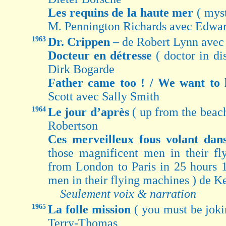
Les requins de la haute mer
( mys
M. Pennington Richards avec Edwa
1963
Dr. Crippen
– de Robert Lynn ave
Docteur en détresse
( doctor in d
Dirk Bogarde
Father came too ! / We want to 
Scott avec Sally Smith
1964
Le jour d’après
( up from the beach
Robertson
Ces merveilleux fous volant dan
those magnificent men in their fl
from London to Paris in 25 hours 1
men in their flying machines ) de 
Seulement voix & narration
1965
La folle mission
( you must be jok
Terry-Thomas