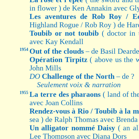
in flower ) de Ken Annakin avec Gl
Les aventures de Rob Roy / E
Highland Rogue / Rob Roy ) de Har
Toubib or not toubib
( doctor in
avec Kay Kendall
1954
Out of the clouds
– de Basil Deard
Opération Tirpitz
( above us the
John Mills
DO
Challenge of the North
– de ?
Seulement voix & narration
1955
La terre des pharaons
( land of t
avec Joan Collins
Rendez-vous à Rio / Toubib à la 
sea ) de Ralph Thomas avec Brenda
Un alligator nommé Daisy
( an a
Lee Thompson avec Diana Dors