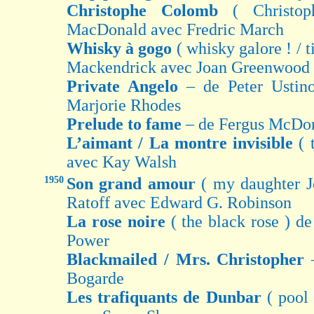
Christophe Colomb
( Christo
MacDonald avec Fredric March
Whisky à gogo
( whisky galore ! / t
Mackendrick avec Joan Greenwood
Private Angelo
– de Peter Usti
Marjorie Rhodes
Prelude to fame
– de Fergus McDon
L’aimant / La montre invisible
( 
avec Kay Walsh
1950
Son grand amour
( my daughter J
Ratoff avec Edward G. Robinson
La rose noire
( the black rose ) 
Power
Blackmailed / Mrs. Christopher
Bogarde
Les trafiquants de Dunbar
( pool