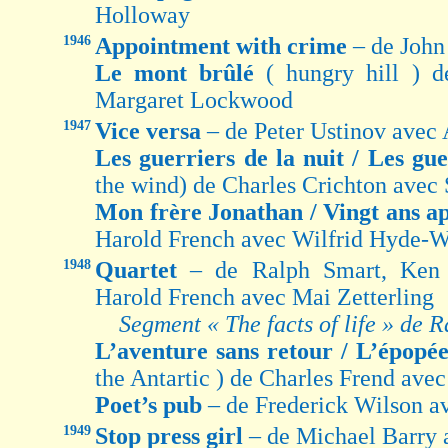
Holloway
1946
Appointment with crime
– de Joh
Le mont brûlé
( hungry hill ) 
Margaret Lockwood
1947
Vice versa
– de Peter Ustinov ave
Les guerriers de la nuit / Les gu
the wind) de Charles Crichton avec
Mon frère Jonathan / Vingt ans a
Harold French avec Wilfrid Hyde-W
1948
Quartet
– de Ralph Smart, Ken 
Harold French avec Mai Zetterling
Segment « The facts of life » de 
L’aventure sans retour / L’épopé
the Antartic ) de Charles Frend avec
Poet’s pub
– de Frederick Wilson 
1949
Stop press girl
– de Michael Barry