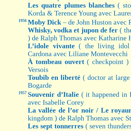
Les quatre plumes blanches
( st
Korda & Terence Young avec Laure
1956
Moby Dick
– de John Huston avec 
Whisky, vodka et jupon de fer
( th
) de Ralph Thomas avec Katharine
L’idole vivante
( the living id
Cardona avec Liliane Montevecchi
À tombeau ouvert
( checkpoint 
Versois
Toubib en liberté
( doctor at larg
Bogarde
1957
Souvenir d’Italie
( it happened in
avec Isabelle Corey
La vallée de l’or noir / Le roy
kingdom ) de Ralph Thomas avec S
Les sept tonnerres
( seven thunders