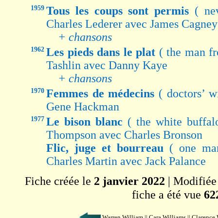
1959
Tous les coups sont permis
( ne
Charles Lederer avec James Cagney
+ chansons
1962
Les pieds dans le plat
( the man fr
Tashlin avec Danny Kaye
+ chansons
1970
Femmes de médecins
( doctors’ 
Gene Hackman
1977
Le bison blanc
( the white buffal
Thompson avec Charles Bronson
Flic, juge et bourreau
( one man
Charles Martin avec Jack Palance
Fiche créée le
2 janvier 2022
| Modifiée
fiche a été vue
62
Warren William || Cara Williams || Clarence 