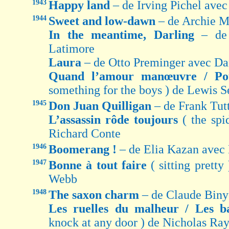
1943
Happy land
– de Irving Pichel av
1944
Sweet and low-dawn
– de Archie 
In the meantime, Darling
– de
Latimore
Laura
– de Otto Preminger avec D
Quand l’amour manœuvre / Po
something for the boys ) de Lewis 
1945
Don Juan Quilligan
– de Frank Tut
L’assassin rôde toujours
( the sp
Richard Conte
1946
Boomerang !
– de Elia Kazan avec
1947
Bonne à tout faire
( sitting prett
Webb
1948
The saxon charm
– de Claude Bin
Les ruelles du malheur / Les b
knock at any door ) de Nicholas R