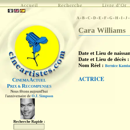
A
-
B
-
C
-
D
-
E
-
F
-
G
-
H
-
I
-
J
Cara Williams
Date et Lieu de naissa
Date et Lieu de décès 
Nom Réel :
Bernice Kamia
ACTRICE
C
A
INEMA
CTUEL
P
R
RIX &
ECOMPENSES
Nous fêtons aujourd'hui
l'anniversaire de
O.J. Simpson
Recherche Rapide :