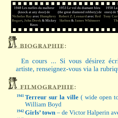
1948 Les ruelles du malheur
1953 Le vol du diamant bleu
1958 La 
(knock at any door) de
(the great diamond robbery) de
ones) de 
Nicholas Ray
avec
Humphrey
Robert Z. Leonard
avec
Red
Tony Curt
Bogart
,
John Derek
& Mickey
Skelton
&
James Whitmore
Th
Knox
En cours ... Si vous désirez écr
artiste, renseignez-vous via la rubri
1941
Terreur sur la ville
( wide open t
William Boyd
1942
Girls’ town
– de Victor Halperin a