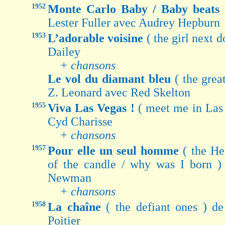
1952
Monte Carlo Baby / Baby beats
Lester Fuller avec Audrey Hepburn
1953
L’adorable voisine
( the girl next 
Dailey
+ chansons
Le vol du diamant bleu
( the gre
Z. Leonard avec Red Skelton
1955
Viva Las Vegas !
( meet me in Las
Cyd Charisse
+ chansons
1957
Pour elle un seul homme
( the He
of the candle / why was I born )
Newman
+ chansons
1958
La chaîne
( the defiant ones ) d
Poitier