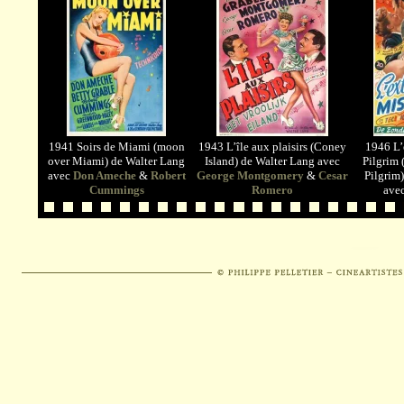
1941 Soirs de Miami (moon
1943 L’île aux plaisirs (Coney
1946 L’
over Miami) de Walter Lang
Island) de Walter Lang avec
Pilgrim 
avec
Don Ameche
&
Robert
George Montgomery
&
Cesar
Pilgrim
Cummings
Romero
ave