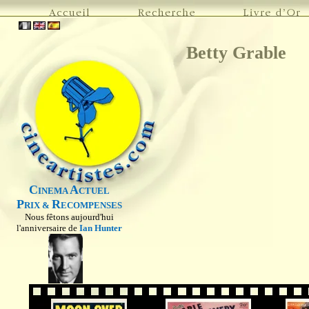
Betty Grable
C
A
INEMA
CTUEL
P
R
RIX &
ECOMPENSES
Nous fêtons aujourd'hui
l'anniversaire de
Ian Hunter