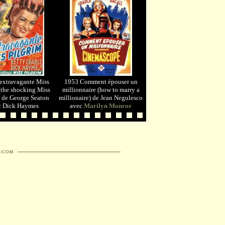
extravagante Miss
1953 Comment épouser un
(the shocking Miss
millionnaire (how to marry a
) de George Seaton
millionaire) de Jean Negulesco
c Dick Haymes
avec
Marilyn Monroe