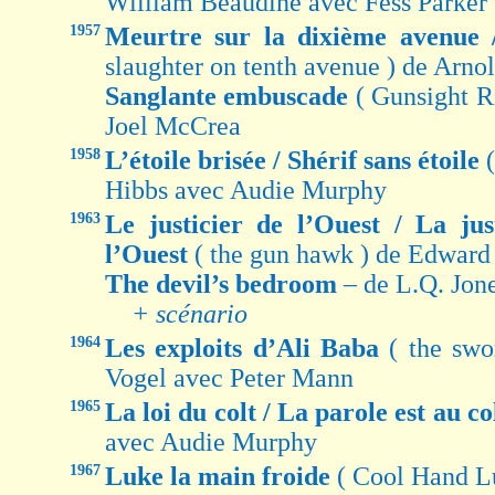
William Beaudine avec Fess Parker
1957
Meurtre sur la dixième avenue 
slaughter on tenth avenue ) de Arno
Sanglante embuscade
( Gunsight R
Joel McCrea
1958
L’étoile brisée / Shérif sans étoile
Hibbs avec Audie Murphy
1963
Le justicier de l’Ouest / La ju
l’Ouest
( the gun hawk ) de Edwar
The devil’s bedroom
– de L.Q. Jon
+ scénario
1964
Les exploits d’Ali Baba
( the swo
Vogel avec Peter Mann
1965
La loi du colt / La parole est au co
avec Audie Murphy
1967
Luke la main froide
( Cool Hand L