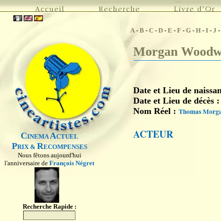
A
-
B
-
C
-
D
-
E
-
F
-
G
-
H
-
I
-
J
Morgan Woodw
Date et Lieu de naissa
Date et Lieu de décès 
Nom Réel :
Thomas Morg
ACTEUR
C
A
INEMA
CTUEL
P
R
RIX &
ECOMPENSES
Nous fêtons aujourd'hui
l'anniversaire de
François Négret
Recherche Rapide :