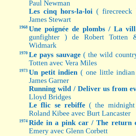
Paul Newman
Les cinq hors-la-loi
( firecreec
James Stewart
1968
Une poignée de plombs / La vil
gunfighter ) de Robert Totten
Widmark
1970
Le pays sauvage
( the wild count
Totten avec Vera Miles
1973
Un petit indien
( one little indi
James Garner
Running wild / Deliver us from e
Lloyd Bridges
Le flic se rebiffe
( the midnigh
Roland Kibee avec Burt Lancaster
1974
Ride in a pink car / The return
Emery avec Glenn Corbett