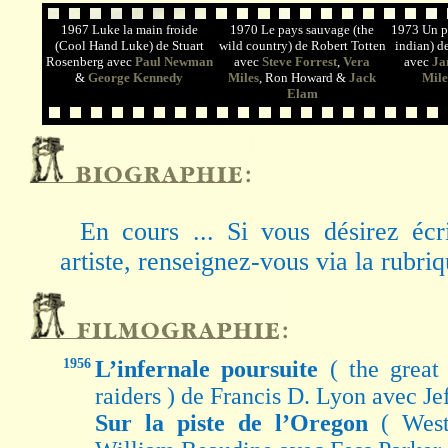
1967 Luke la main froide
1970 Le pays sauvage (the
1973 Un pe
(Cool Hand Luke) de Stuart
wild country) de Robert Totten
indian) 
Rosenberg avec
Paul Newman
avec
Steve Forrest
,
Vera
avec
Ja
&
George Kennedy
Miles
, Ron Howard &
Jack
Mile
Elam
En cours ... Si vous désirez écr
artiste, renseignez-vous via la rubri
1956
L’infernale poursuite
( the great
raiders ) de Francis D. Lyon avec Je
Sur la piste de l’Oregon
( Wes