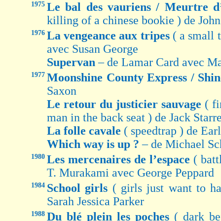
1975
Le bal des vauriens / Meurtre 
killing of a chinese bookie ) de Jo
1976
La vengeance aux tripes
( a small 
avec Susan George
Supervan
– de Lamar Card avec Ma
1977
Moonshine County Express / Shi
Saxon
Le retour du justicier sauvage
( f
man in the back seat ) de Jack Star
La folle cavale
( speedtrap ) de Ea
Which way is up ?
– de Michael Sc
1980
Les mercenaires de l’espace
( bat
T. Murakami avec George Peppard
1984
School girls
( girls just want to 
Sarah Jessica Parker
1988
Du blé plein les poches
( dark b