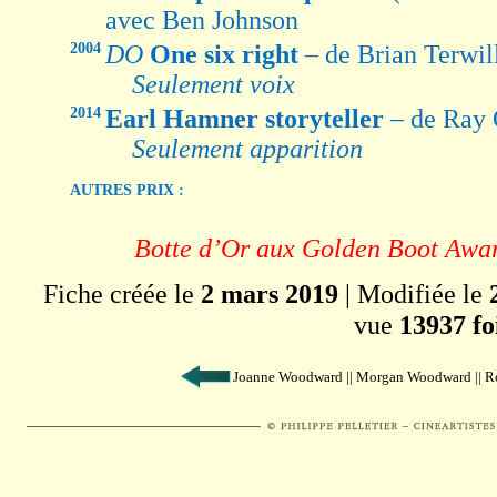
avec Ben Johnson
2004
DO
One six right
– de Brian Terwi
Seulement voix
2014
Earl Hamner storyteller
– de Ray 
Seulement apparition
AUTRES PRIX :
Botte d’Or aux Golden Boot Awar
Fiche créée le
2 mars 2019
| Modifiée le
vue
13937 fo
Joanne Woodward || Morgan Woodward || R