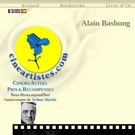
Alain Bashung
C
A
INEMA
CTUEL
P
R
RIX &
ECOMPENSES
Nous fêtons aujourd'hui
l'anniversaire de
Arthur Shields