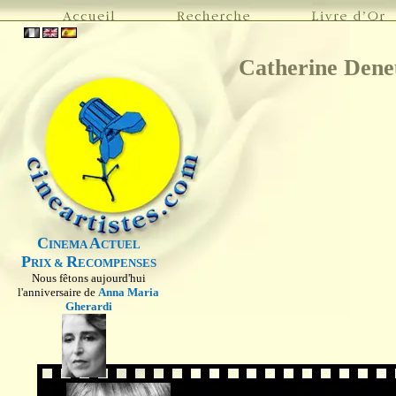
Catherine Dene
C
A
INEMA
CTUEL
P
R
RIX &
ECOMPENSES
Nous fêtons aujourd'hui
l'anniversaire de
Anna Maria
Gherardi