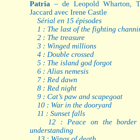
Patria
– de Leopold Wharton, 
Jaccard avec Irene Castle
Sérial en 15 épisodes
1 : The last of the fighting channi
2 : The treasure
3 : Winged millions
4 : Double crossed
5 : The island god forgot
6 : Alias nemesis
7 : Red dawn
8 : Red night
9 : Cat’s paw and scapegoat
10 : War in the dooryard
11 : Sunset falls
12 : Peace on the border 
understanding
13 : Wings of death