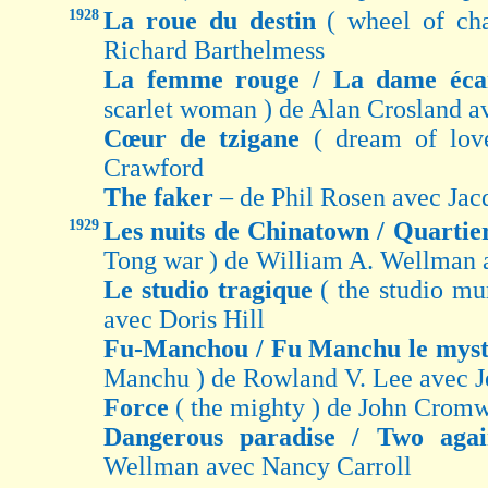
1928
La roue du destin
( wheel of ch
Richard Barthelmess
La femme rouge / La dame éca
scarlet woman ) de Alan Crosland a
Cœur de tzigane
( dream of lov
Crawford
The faker
– de Phil Rosen avec Ja
1929
Les nuits de Chinatown / Quartie
Tong war ) de William A. Wellman 
Le studio tragique
( the studio mu
avec Doris Hill
Fu-Manchou / Fu Manchu le mys
Manchu ) de Rowland V. Lee avec J
Force
( the mighty ) de John Cromw
Dangerous paradise / Two aga
Wellman avec Nancy Carroll