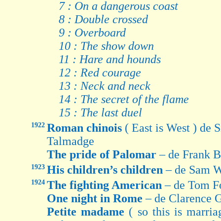
7 : On a dangerous coast
8 : Double crossed
9 : Overboard
10 : The show down
11 : Hare and hounds
12 : Red courage
13 : Neck and neck
14 : The secret of the flame
15 : The last duel
1922
Roman chinois
( East is West ) de
Talmadge
The pride of Palomar
– de Frank 
1923
His children’s children
– de Sam W
1924
The fighting American
– de Tom F
One night in Rome
– de Clarence G
Petite madame
( so this is marria