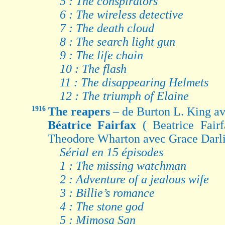
5 : The conspirators
6 : The wireless detective
7 : The death cloud
8 : The search light gun
9 : The life chain
10 : The flash
11 : The disappearing Helmets
12 : The triumph of Elaine
1916
The reapers
– de Burton L. King a
Béatrice Fairfax
( Beatrice Fai
Theodore Wharton avec Grace Darl
Sérial en 15 épisodes
1 : The missing watchman
2 : Adventure of a jealous wife
3 : Billie’s romance
4 : The stone god
5 : Mimosa San