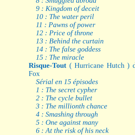
8 : Smuggled abroad
9 : Kingdom of deceit
10 : The water peril
11 : Pawns of power
12 : Price of throne
13 : Behind the curtain
14 : The false goddess
15 : The miracle
Risque-Tout
( Hurricane Hutch ) 
Fox
Sérial en 15 épisodes
1 : The secret cypher
2 : The cycle bullet
3 : The millionth chance
4 : Smashing through
5 : One against many
6 : At the risk of his neck