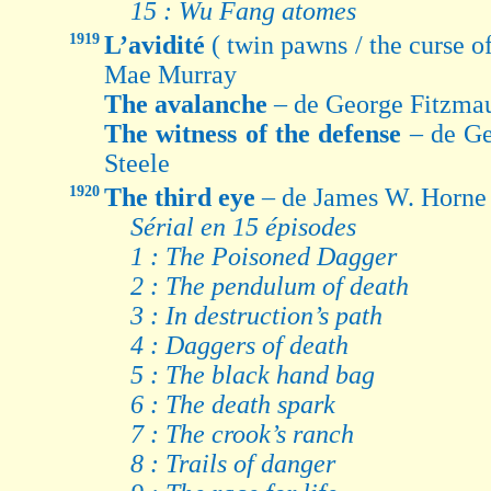
15 : Wu Fang atomes
1919
L’avidité
( twin pawns / the curse o
Mae Murray
The avalanche
– de George Fitzmau
The witness of the defense
– de G
Steele
1920
The third eye
– de James W. Horne 
Sérial en 15 épisodes
1 : The Poisoned Dagger
2 : The pendulum of death
3 : In destruction’s path
4 : Daggers of death
5 : The black hand bag
6 : The death spark
7 : The crook’s ranch
8 : Trails of danger