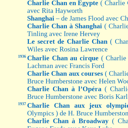
Charlie Chan en Egypte
( Charlie
avec Rita Hayworth
Shanghai
– de James Flood avec Ch
Charlie Chan à Shanghai
( Charli
Tinling avec Irene Hervey
Le secret de Charlie Chan
( Char
Wiles avec Rosina Lawrence
1936
Charlie Chan au cirque
( Charlie
Lachman avec Francis Ford
Charlie Chan aux courses
( Charli
Bruce Humberstone avec Helen Wo
Charlie Chan à l’Opéra
( Charl
Bruce Humberstone avec Boris Karl
1937
Charlie Chan aux jeux olymp
Olympics ) de H. Bruce Humberston
Charlie Chan à Broadway
( Ch