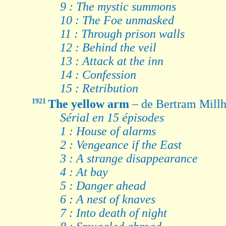
9 : The mystic summons
10 : The Foe unmasked
11 : Through prison walls
12 : Behind the veil
13 : Attack at the inn
14 : Confession
15 : Retribution
1921
The yellow arm
– de Bertram Mill
Sérial en 15 épisodes
1 : House of alarms
2 : Vengeance if the East
3 : A strange disappearance
4 : At bay
5 : Danger ahead
6 : A nest of knaves
7 : Into death of night