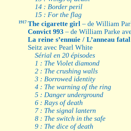
14 : Border peril
15 : For the flag
1917
The cigarette girl
– de William Par
Convict 993
– de William Parke a
La reine s’ennuie / L’anneau fata
Seitz avec Pearl White
Sérial en 20 épisodes
1 : The Violet diamond
2 : The crushing walls
3 : Borrowed identity
4 : The warning of the ring
5 : Danger underground
6 : Rays of death
7 : The signal lantern
8 : The switch in the safe
9 : The dice of death