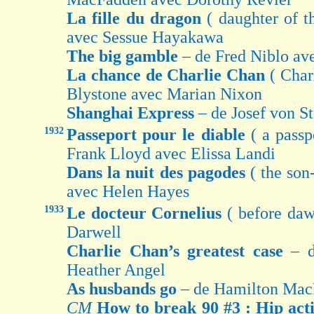
La fille du dragon
( daughter of 
avec Sessue Hayakawa
The big gamble
– de Fred Niblo av
La chance de Charlie Chan
( Char
Blystone avec Marian Nixon
Shanghai Express
– de Josef von S
1932
Passeport pour le diable
( a passp
Frank Lloyd avec Elissa Landi
Dans la nuit des pagodes
( the so
avec Helen Hayes
1933
Le docteur Cornelius
( before daw
Darwell
Charlie Chan’s greatest case
– 
Heather Angel
As husbands go
– de Hamilton Mac
CM
How to break 90 #3 : Hip ac