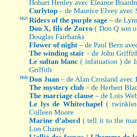
Hobart Henley avec Eleanor Board
Curlytop
– de Maurice Elvey avec 
1925
Riders of the purple sage
– de Lyn
Don X, fils de Zorro
( Don Q son o
Douglas Fairbanks
Flower of night
– de Paul Bern ave
The winding stair
– de John Griff
Le sultan blanc
( infatuation ) de
Griffith
1926
Don Juan
– de Alan Crosland avec 
The mystery club
– de Herbert Bla
The marriage clause
– de Lois Web
Le lys de Whitechapel
( twinkle
Colleen Moore
Marine d’abord
( tell it to the m
Lon Chaney