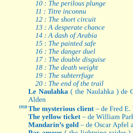
10 : The perilous plunge
11 : Titre inconnu
12 : The short circuit
13 : A desperate chance
14 : A dash of Arabia
15 : The painted safe
16 : The danger duel
17 : The double disguise
18 : The death weight
19 : The subterrfuge
20 : The end of the trail
Le Naulahka
( the Naulahka ) de
Alden
1918
The mysterious client
– de Fred E.
The yellow ticket
– de William Par
Mandarin’s gold
– de Oscar Apfel 
Par amour
( the lightning raider 