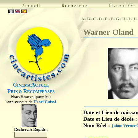
A
-
B
-
C
-
D
-
E
-
F
-
G
-
H
-
I
-
J
Warner Oland
C
A
INEMA
CTUEL
P
R
RIX &
ECOMPENSES
Nous fêtons aujourd'hui
l'anniversaire de
Henri Guisol
Date et Lieu de naissa
Date et Lieu de décès 
Nom Réel :
Johan Verner 
Recherche Rapide :