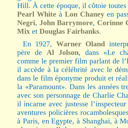
Hill. À cette époque, il côtoie toutes
Pearl White
à
Lon Chaney
en pas
Negri
,
John Barrymore
,
Corinne G
Mix
et
Douglas Fairbanks
.
En 1927,
Warner Oland
interp
père de
Al Jolson
, dans «Le cha
comme le premier film parlant de l’
il accède à la célébrité avec le d
dans le film éponyme produit et réa
la «Paramount». Dans les années tre
avec son personnage de Charlie Cha
il incarne avec justesse l’inspecteur
aventures policières rocambolesque
à Paris, en Egypte, à Shanghai, à 