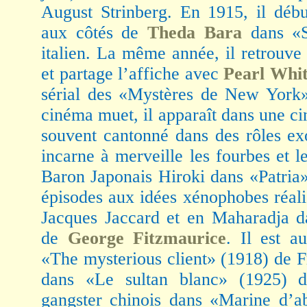
August Strinberg. En 1915, il déb
aux côtés de
Theda Bara
dans «S
italien. La même année, il retrouve
et partage l’affiche avec
Pearl Whi
sérial des «Mystères de New York».
cinéma muet, il apparaît dans une cin
souvent cantonné dans des rôles ex
incarne à merveille les fourbes et le
Baron Japonais Hiroki dans «Patria
épisodes aux idées xénophobes réali
Jacques Jaccard et en Maharadja 
de
George Fitzmaurice
. Il est a
«The mysterious client» (1918) de 
dans «Le sultan blanc» (1925) 
gangster chinois dans «Marine d’