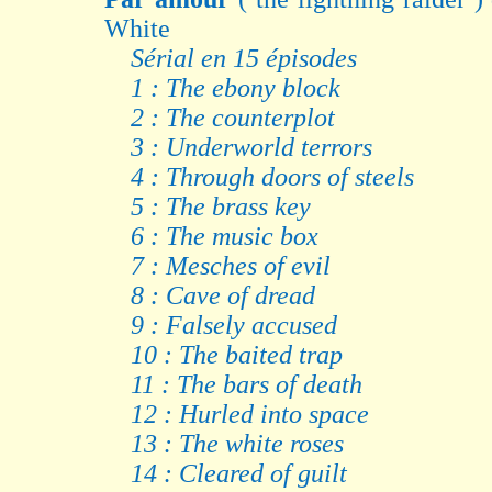
White
Sérial en 15 épisodes
1 : The ebony block
2 : The counterplot
3 : Underworld terrors
4 : Through doors of steels
5 : The brass key
6 : The music box
7 : Mesches of evil
8 : Cave of dread
9 : Falsely accused
10 : The baited trap
11 : The bars of death
12 : Hurled into space
13 : The white roses
14 : Cleared of guilt