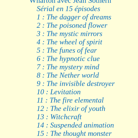
Wharton avec Jean Sothern
Sérial en 15 épisodes
1 : The dagger of dreams
2 : The poisoned flower
3 : The mystic mirrors
4 : The wheel of spirit
5 : The funes of fear
6 : The hypnotic clue
7 : The mystery mind
8 : The Nether world
9 : The invisible destroyer
10 : Levitation
11 : The fire elemental
12 : The elixir of youth
13 : Witchcraft
14 : Suspended animation
15 : The thought monster