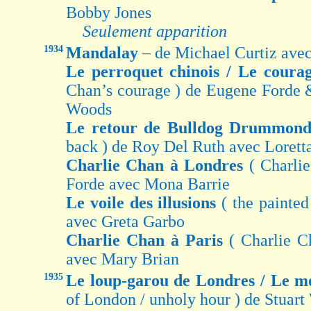
Bobby Jones
Seulement apparition
1934
Mandalay
– de Michael Curtiz ave
Le perroquet chinois / Le cour
Chan’s courage ) de Eugene Forde
Woods
Le retour de Bulldog Drummon
back ) de Roy Del Ruth avec Lorett
Charlie Chan à Londres
( Charli
Forde avec Mona Barrie
Le voile des illusions
( the painte
avec Greta Garbo
Charlie Chan à Paris
( Charlie C
avec Mary Brian
1935
Le loup-garou de Londres / Le m
of London / unholy hour ) de Stuar