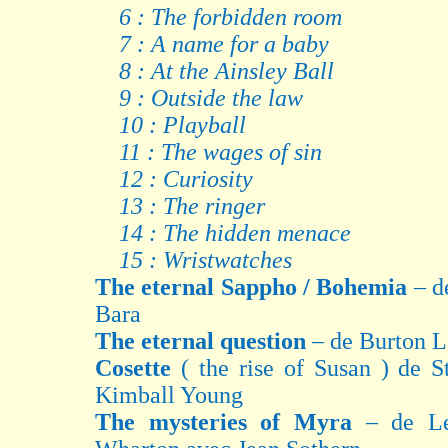
6 : The forbidden room
7 : A name for a baby
8 : At the Ainsley Ball
9 : Outside the law
10 : Playball
11 : The wages of sin
12 : Curiosity
13 : The ringer
14 : The hidden menace
15 : Wristwatches
The eternal Sappho / Bohemia
– d
Bara
The eternal question
– de Burton L
Cosette
( the rise of Susan ) de 
Kimball Young
The mysteries of Myra
– de L