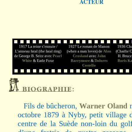
ACTEUR
1917 La reine s’ennuie /
1927 Le roman de Manon
1936 Cha
L’anneau fatal (the fatal ring)
(when a man loves) de
Alan
(Charlie C
de George B. Seitz avec
Pearl
Crosland
avec
John
H. Bruce
White
& Earle Foxe
Barrymore
&
Dolores
Boris Ka
Costello
Fils de bûcheron,
Warner Oland
n
octobre 1879 à Nyby, petit village
centre de la Suède non-loin du golf