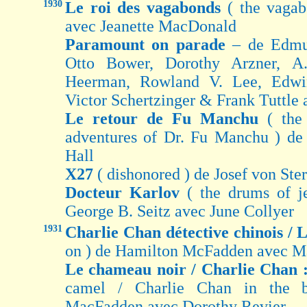
1930
Le roi des vagabonds
( the vaga
avec Jeanette MacDonald
Paramount on parade
– de Edmu
Otto Bower, Dorothy Arzner, A.
Heerman, Rowland V. Lee, Edwi
Victor Schertzinger & Frank Tuttle
Le retour de Fu Manchu
( the
adventures of Dr. Fu Manchu ) d
Hall
X27
( dishonored ) de Josef von St
Docteur Karlov
( the drums of j
George B. Seitz avec June Collyer
1931
Charlie Chan détective chinois / 
on ) de Hamilton McFadden avec Ma
Le chameau noir / Charlie Chan 
camel / Charlie Chan in the 
MacFadden avec Dorothy Revier