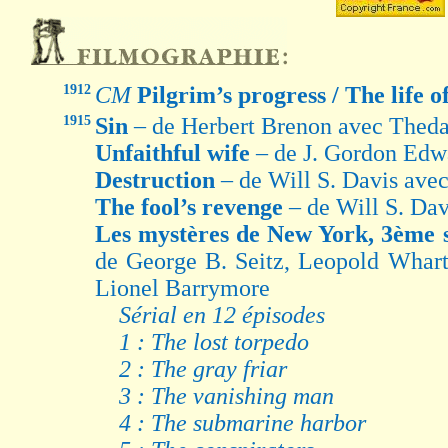
1912
CM
Pilgrim’s progress / The life
1915
Sin
– de Herbert Brenon avec Thed
Unfaithful wife
– de J. Gordon Ed
Destruction
– de Will S. Davis ave
The fool’s revenge
– de Will S. Da
Les mystères de New York, 3ème 
de George B. Seitz, Leopold Wha
Lionel Barrymore
Sérial en 12 épisodes
1 : The lost torpedo
2 : The gray friar
3 : The vanishing man
4 : The submarine harbor