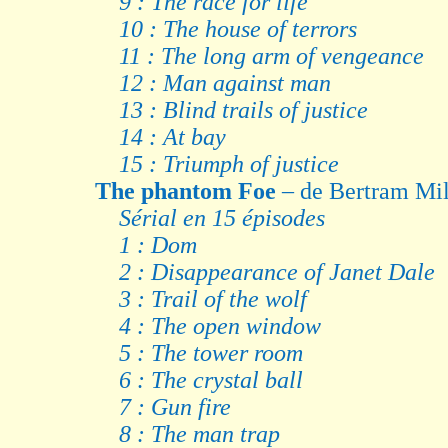
9 : The race for life
10 : The house of terrors
11 : The long arm of vengeance
12 : Man against man
13 : Blind trails of justice
14 : At bay
15 : Triumph of justice
The phantom Foe
– de Bertram Mil
Sérial en 15 épisodes
1 : Dom
2 : Disappearance of Janet Dale
3 : Trail of the wolf
4 : The open window
5 : The tower room
6 : The crystal ball
7 : Gun fire
8 : The man trap