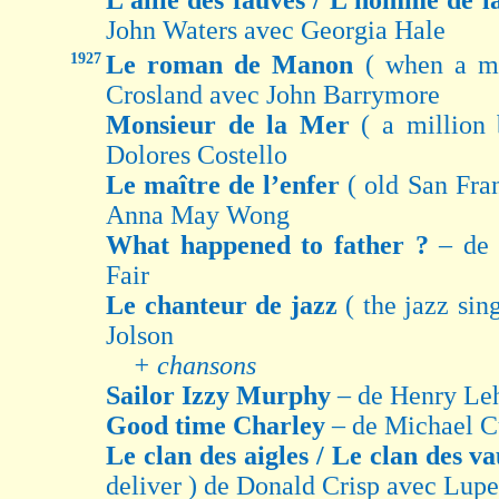
L’allié des fauves / L’homme de l
John Waters avec Georgia Hale
1927
Le roman de Manon
( when a ma
Crosland avec John Barrymore
Monsieur de la Mer
( a million
Dolores Costello
Le maître de l’enfer
( old San Fra
Anna May Wong
What happened to father ?
– de 
Fair
Le chanteur de jazz
( the jazz si
Jolson
+ chansons
Sailor Izzy Murphy
– de Henry Le
Good time Charley
– de Michael C
Le clan des aigles / Le clan des v
deliver ) de Donald Crisp avec Lupe