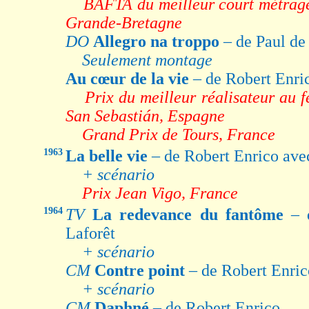
BAFTA du meilleur court métrag
Grande-Bretagne
DO
Allegro na troppo
– de Paul d
Seulement montage
Au cœur de la vie
– de Robert Enri
Prix du meilleur réalisateur au f
San Sebastián, Espagne
Grand Prix de Tours, France
1963
La belle vie
– de Robert Enrico ave
+ scénario
Prix Jean Vigo, France
1964
TV
La redevance du fantôme
– 
Laforêt
+ scénario
CM
Contre point
– de Robert Enric
+ scénario
CM
Daphné
– de Robert Enrico