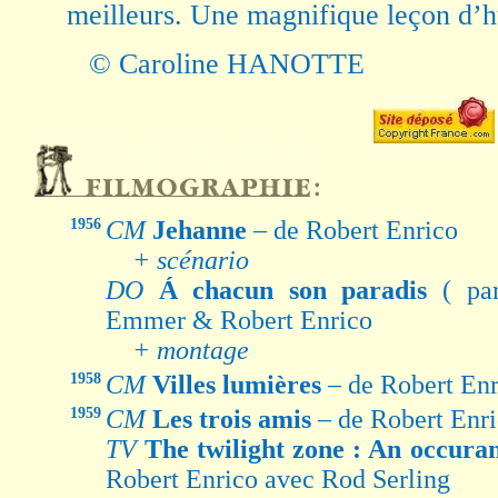
meilleurs. Une magnifique leçon d’
© Caroline HANOTTE
1956
CM
Jehanne
– de Robert Enrico
+ scénario
DO
Á chacun son paradis
( pa
Emmer & Robert Enrico
+ montage
1958
CM
Villes lumières
– de Robert En
1959
CM
Les trois amis
– de Robert Enr
TV
The twilight zone : An occur
Robert Enrico avec Rod Serling