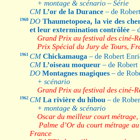
+ montage & scénario – Série
CM
L’or de la Durance
– de Rober
1960
DO
Thaumetopoea, la vie des chen
et leur extermination contrôlée
– 
Grand Prix au festival des ciné-
Prix Spécial du Jury de Tours, F
1961
CM
Chickamauga
– de Robert Enri
CM
L’oiseau moqueur
– de Robert
DO
Montagnes magiques
– de Rob
+ scénario
Grand Prix au festival des ciné-
1962
CM
La rivière du hibou
– de Rober
+ montage & scénario
Oscar du meilleur court métrage
Palme d’Or du court métrage au 
France