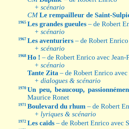
+ scénario
CM
Le rempailleur de Saint-Sulp
1965
Les grandes gueules
– de Robert E
+ scénario
1967
Les aventuriers
– de Robert Enrico
+ scénario
1968
Ho !
– de Robert Enrico avec Jean
+ scénario
Tante Zita
– de Robert Enrico ave
+ dialogues & scénario
1970
Un peu, beaucoup, passionném
Maurice Ronet
1971
Boulevard du rhum
– de Robert En
+ lyriques & scénario
1972
Les caïds
– de Robert Enrico avec 