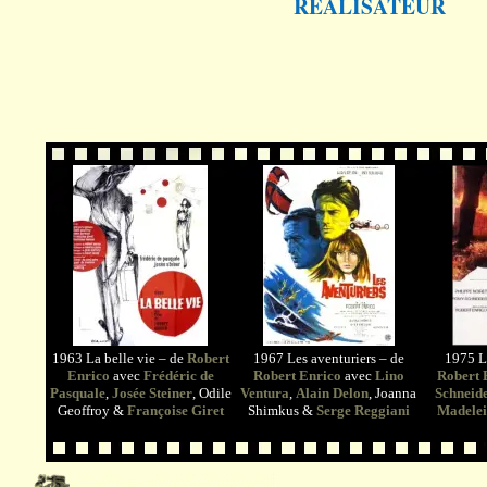
REALISATEUR
1963 La belle vie – de
Robert
1967 Les aventuriers – de
1975 Le
Enrico
avec
Frédéric de
Robert Enrico
avec
Lino
Robert 
Pasquale
,
Josée Steiner
, Odile
Ventura
,
Alain Delon
, Joanna
Schneid
Geoffroy &
Françoise Giret
Shimkus &
Serge Reggiani
Madelei