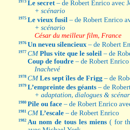
1973
Le secret
– de Robert Enrico avec J
+ scénario
1975
Le vieux fusil
– de Robert Enrico 
+ scénario
César du meilleur film, France
1976
Un neveu silencieux
– de Robert E
1977
CM
Plus vite que le soleil
– de Rob
Coup de foudre
– de Robert Enrico
Inachevé
1978
CM
Les sept îles de Frigg
– de Rob
1979
L’empreinte des géants
– de Rober
+ adaptation, dialogues & scénar
1980
Pile ou face
– de Robert Enrico ave
1981
CM
L’escale
– de Robert Enrico
1982
Au nom de tous les miens
( for t
avec Michael York