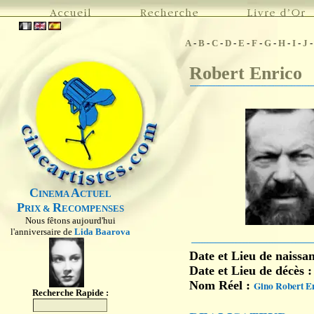
A
-
B
-
C
-
D
-
E
-
F
-
G
-
H
-
I
-
J
Robert Enrico
C
A
INEMA
CTUEL
P
R
RIX &
ECOMPENSES
Nous fêtons aujourd'hui
l'anniversaire de
Lida Baarova
Date et Lieu de naissa
Date et Lieu de décès 
Nom Réel :
Gino Robert E
Recherche Rapide :