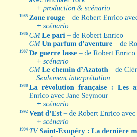
+ production & scénario
1985
Zone rouge
– de Robert Enrico av
+ scénario
1986
CM
Le pari
– de Robert Enrico
CM
Un parfum d’aventure
– de Ro
1987
De guerre lasse
– de Robert Enrico
+ scénario
CM
Le chemin d’Azatoth
– de Clé
Seulement interprétation
1988
La révolution française : Les 
Enrico avec Jane Seymour
+ scénario
1992
Vent d’Est
– de Robert Enrico av
+ scénario
1994
TV
Saint-Exupéry : La dernière m