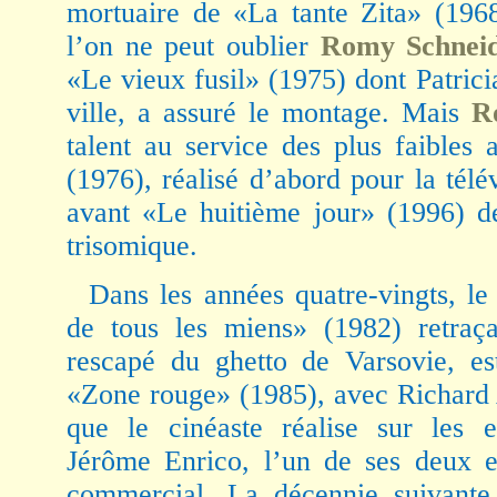
mortuaire de «La tante Zita» (196
l’on ne peut oublier
Romy Schnei
«Le vieux fusil» (1975) dont Patri
ville, a assuré le montage. Mais
R
talent au service des plus faibles
(1976), réalisé d’abord pour la télév
avant «Le huitième jour» (1996) d
trisomique.
Dans les années quatre-vingts, l
de tous les miens» (1982) retraç
rescapé du ghetto de Varsovie, est
«Zone rouge» (1985), avec Richard
que le cinéaste réalise sur les e
Jérôme Enrico, l’un de ses deux e
commercial. La décennie suivante