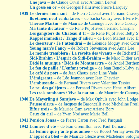
Une java
– de Claude Orval avec Antonin Berval
Un gosse en or
– de Georges Pallu avec Pierre Larquey
1939
Le dernier tournant
– de Pierre Chenal avec Fernand Grave
Ils étaient neuf célibataires
– de Sacha Guitry avec Elvire P
Thérèse Martin
– de Maurice de Canonge avec Irène Corday
Ma tante dictateur
– de René Pujol avec Fernand Charpin
Les gangsters du Château d’If
– de René Pujol avec Betty S
Rappel immédiat / Tango d’adieu
– de Léon Mathot avec E
Le déserteur / Je t’attendrai
– de Léonide Moguy avec Cori
Young man’s Fancy
– de Robert Stevenson avec Anna Lee
Le monde tremblera / La révolte des vivants
– de Richard 
Sidi-Brahim / L’esprit de Sidi-Brahim
– de Marc Didier av
Dédé la musique / Dédé de Montmartre
– de André Bertho
Le feu de paille / L’enfant prodige
– de Jean Benoît-Lévy a
Le café du port
– de Jean Choux avec Line Viala
L’émigrante
– de Léo Joannon avec Jean Chevrier
L’embuscade
– de Fernand Rivers avec Valentine Tessier
Le roi des galéjeurs
– de Fernand Rivers avec Henri Alibert
Les trois tambours / Vive la nation
– de Maurice de Canong
1940
De Mayerling à Sarajevo
– de Max Ophüls avec John Lodge
Fausse alerte
– de Jacques de Baroncelli avec Micheline Presl
Bifur trois
– de Maurice Cam avec Ariane Bory
Ceux du ciel
– de Yvan Noé avec Marie Bell
1941
Pension Jonas
– de Pierre Caron avec Fred Pasquali
1942
Lumière d’été
– de Jean Grémillon avec Paul Bernard
La femme que j’ai le plus aimée
– de Robert Vernay avec N
L’appel du bled
– de Maurice Gleize avec Madeleine Sologn