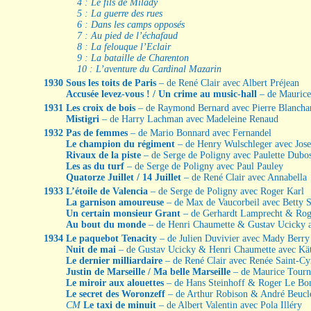
4 : Le fils de Milady
5 : La guerre des rues
6 : Dans les camps opposés
7 : Au pied de l’échafaud
8 : La felouque l’Eclair
9 : La bataille de Charenton
10 : L’aventure du Cardinal Mazarin
1930
Sous les toits de Paris
– de René Clair avec Albert Préjean
Accusée levez-vous ! / Un crime au music-hall
– de Mauric
1931
Les croix de bois
– de Raymond Bernard avec Pierre Blancha
Mistigri
– de Harry Lachman avec Madeleine Renaud
1932
Pas de femmes
– de Mario Bonnard avec Fernandel
Le champion du régiment
– de Henry Wulschleger avec Jose
Rivaux de la piste
– de Serge de Poligny avec Paulette Dubo
Les as du turf
– de Serge de Poligny avec Paul Pauley
Quatorze Juillet / 14 Juillet
– de René Clair avec Annabella
1933
L’étoile de Valencia
– de Serge de Poligny avec Roger Karl
La garnison amoureuse
– de Max de Vaucorbeil avec Betty S
Un certain monsieur Grant
– de Gerhardt Lamprecht & Rog
Au bout du monde
– de Henri Chaumette & Gustav Ucicky a
1934
Le paquebot Tenacity
– de Julien Duvivier avec Mady Berry
Nuit de mai
– de Gustav Ucicky & Henri Chaumette avec Kä
Le dernier milliardaire
– de René Clair avec Renée Saint-Cy
Justin de Marseille / Ma belle Marseille
– de Maurice Tourn
Le miroir aux alouettes
– de Hans Steinhoff & Roger Le Bon
Le secret des Woronzeff
– de Arthur Robison & André Beucle
CM
Le taxi de minuit
– de Albert Valentin avec Pola Illéry