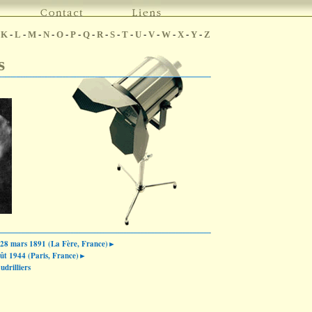
-
K
-
L
-
M
-
N
-
O
-
P
-
Q
-
R
-
S
-
T
-
U
-
V
-
W
-
X
-
Y
-
Z
s
28 mars 1891 (La Fère, France)►
ût 1944 (Paris, France)►
drilliers