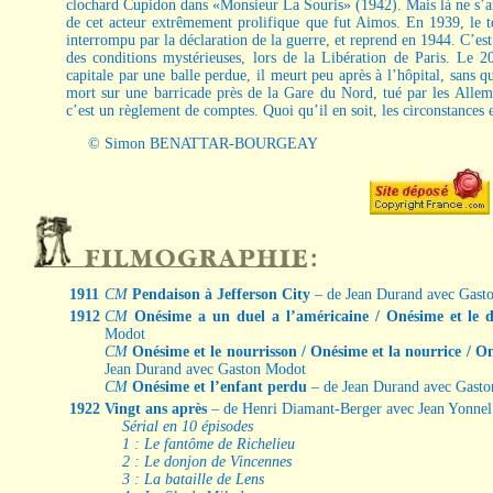
clochard Cupidon dans «Monsieur La Souris» (1942). Mais là ne s’arrê
de cet acteur extrêmement prolifique que fut Aimos. En 1939, le to
interrompu par la déclaration de la guerre, et reprend en 1944. C’e
des conditions mystérieuses, lors de la Libération de Paris. Le 2
capitale par une balle perdue, il meurt peu après à l’hôpital, sans que
mort sur une barricade près de la Gare du Nord, tué par les Allema
c’est un règlement de comptes. Quoi qu’il en soit, les circonstances 
© Simon BENATTAR-BOURGEAY
1911
CM
Pendaison à Jefferson City
– de Jean Durand avec Gast
1912
CM
Onésime a un duel a l’américaine / Onésime et le 
Modot
CM
Onésime et le nourrisson / Onésime et la nourrice / O
Jean Durand avec Gaston Modot
CM
Onésime et l’enfant perdu
– de Jean Durand avec Gast
1922
Vingt ans après
– de Henri Diamant-Berger avec Jean Yonnel
Sérial en 10 épisodes
1 : Le fantôme de Richelieu
2 : Le donjon de Vincennes
3 : La bataille de Lens