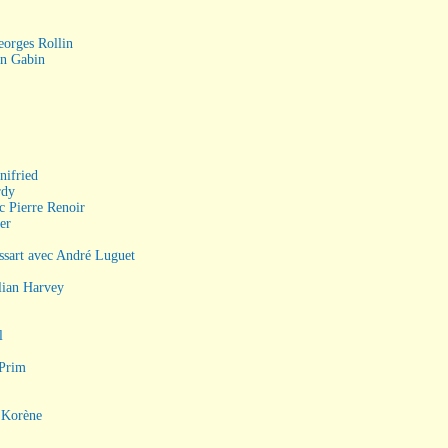
orges Rollin
an Gabin
nifried
rdy
c Pierre Renoir
er
sart avec André Luguet
lian Harvey
l
 Prim
a Korène