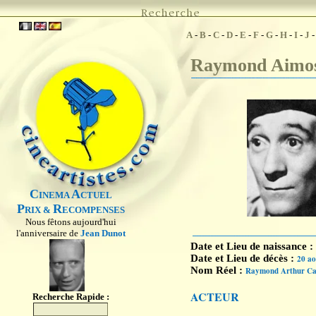
A
-
B
-
C
-
D
-
E
-
F
-
G
-
H
-
I
-
J
Raymond Aimo
C
A
INEMA
CTUEL
P
R
RIX &
ECOMPENSES
Nous fêtons aujourd'hui
l'anniversaire de
Jean Dunot
Date et Lieu de naissance :
Date et Lieu de décès :
20 ao
Nom Réel :
Raymond Arthur Cau
ACTEUR
Recherche Rapide :