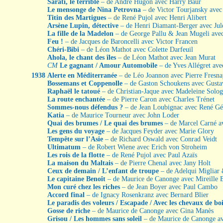
Sarati, le terrible
– de André Hugon avec Harry Baur
Le mensonge de Nina Petrovna
– de Victor Tourjansky ave
Titin des Martigues
– de René Pujol avec Henri Alibert
Arsène Lupin, détective
– de Henri Diamant-Berger avec Jul
La fille de la Madelon
– de George Pallu & Jean Mugeli ave
Feu !
– de Jacques de Baroncelli avec Victor Francen
Chéri-Bibi
– de Léon Mathot avec Colette Darfeuil
Ahola, le chant des îles
– de Léon Mathot avec Jean Murat
CM
Le gagnant / Amour Automobile
– de Yves Allégret av
1938
Alerte en Méditerranée
– de Léo Joannon avec Pierre Fresn
Bossemans et Coppenolle
– de Gaston Schoukens avec Gust
Raphaël le tatoué
– de Christian-Jaque avec Madeleine Solo
La route enchantée
– de Pierre Caron avec Charles Trénet
Sommes-nous défendus ?
– de Jean Loubignac avec René Gé
Katia
– de Maurice Tourneur avec John Loder
Quai des brumes / Le quai des brumes
– de Marcel Carné 
Les gens du voyage
– de Jacques Feyder avec Marie Glory
Tempête sur l’Asie
– de Richard Oswald avec Conrad Veidt
Ultimatum
– de Robert Wiene avec Erich von Stroheim
Les rois de la flotte
– de René Pujol avec Paul Azaïs
La maison du Maltais
– de Pierre Chenal avec Jany Holt
Ceux de demain / L’enfant de troupe
– de Adelqui Migliar 
Le capitaine Benoît
– de Maurice de Canonge avec Mireille 
Mon curé chez les riches
– de Jean Boyer avec Paul Cambo
Accord final
– de Ignacy Rosenkranz avec Bernard Blier
Le paradis des voleurs / Escapade / Avec les chevaux de bo
Gosse de riche
– de Maurice de Canonge avec Gina Manès
Grisou / Les hommes sans soleil
– de Maurice de Canonge a