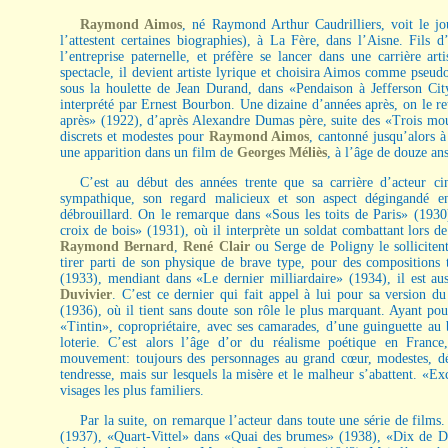
Raymond Aimos
, né Raymond Arthur Caudrilliers, voit le 
l’attestent certaines biographies), à La Fère, dans l’Aisne. Fils d’
l’entreprise paternelle, et préfère se lancer dans une carrière ar
spectacle, il devient artiste lyrique et choisira Aimos comme pseu
sous la houlette de Jean Durand, dans «Pendaison à Jefferson Ci
interprété par Ernest Bourbon. Une dizaine d’années après, on le r
après» (1922), d’après Alexandre Dumas père, suite des «Trois mou
discrets et modestes pour
Raymond Aimos
, cantonné jusqu’alors à
une apparition dans un film de
Georges Méliès
, à l’âge de douze ans
C’est au début des années trente que sa carrière d’acteur ci
sympathique, son regard malicieux et son aspect dégingandé en 
débrouillard. On le remarque dans «Sous les toits de Paris» (193
croix de bois» (1931), où il interprète un soldat combattant lors
Raymond Bernard
,
René Clair
ou Serge de Poligny le sollicitent
tirer parti de son physique de brave type, pour des compositions 
(1933), mendiant dans «Le dernier milliardaire» (1934), il est a
Duvivier
. C’est ce dernier qui fait appel à lui pour sa version 
(1936), où il tient sans doute son rôle le plus marquant. Ayant po
«Tintin», copropriétaire, avec ses camarades, d’une guinguette au 
loterie. C’est alors l’âge d’or du réalisme poétique en Franc
mouvement: toujours des personnages au grand cœur, modestes, désh
tendresse, mais sur lesquels la misère et le malheur s’abattent. «E
visages les plus familiers.
Par la suite, on remarque l’acteur dans toute une série de films.
(1937), «Quart-Vittel» dans «Quai des brumes» (1938), «Dix de De