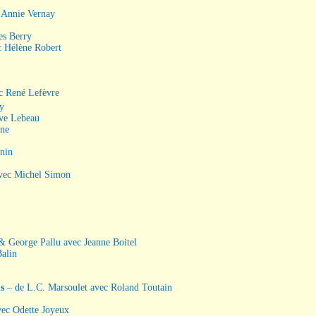
c Annie Vernay
es Berry
c Hélène Robert
ec René Lefèvre
ay
ave Lebeau
gne
nin
avec Michel Simon
& George Pallu avec Jeanne Boitel
Balin
is
– de L.C. Marsoulet avec Roland Toutain
vec Odette Joyeux