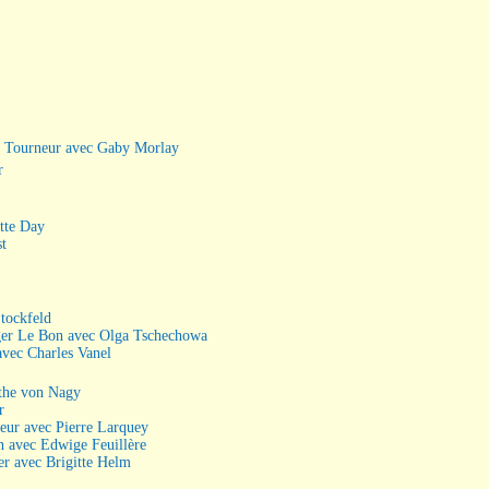
e Tourneur avec Gaby Morlay
r
tte Day
st
tockfeld
er Le Bon avec Olga Tschechowa
vec Charles Vanel
the von Nagy
r
eur avec Pierre Larquey
 avec Edwige Feuillère
r avec Brigitte Helm