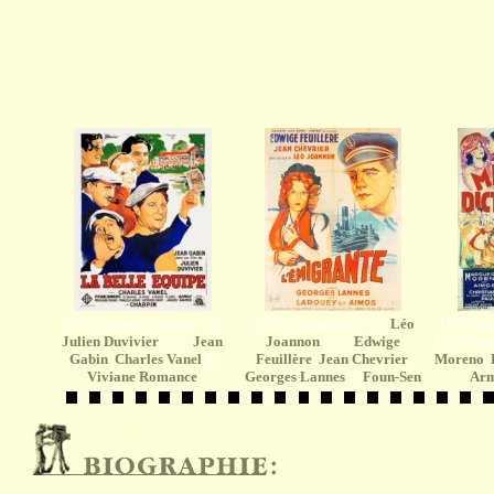
1936 La belle équipe – de
1939 L’émigrante – de
Léo
1939 Ma t
Julien Duvivier
avec
Jean
Joannon
avec
Edwige
René Puj
Gabin
,
Charles Vanel
&
Feuillère
,
Jean Chevrier
,
Moreno
,
Viviane Romance
Georges Lannes
&
Foun-Sen
Arm