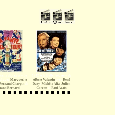
1
4
2
1
4
2
1
ante dictateur – de
1942 À la Belle Frégate – de
ol avec
Marguerite
Albert Valentin
avec
René
Fernand Charpin
&
Dary
,
Michèle Alfa
,
Julien
and Bernard
Carette
&
Paul Azaïs