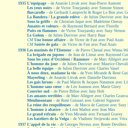
1935
L’équipage
– de Anatole Litvak avec Jean-Pierre Aumont
Les yeux noirs
– de Victor Tourjansky avec Simone Simon
Barcarolle
– de Gerhardt Lamprecht & Roger Le Bon avec Ge
La Bandera / La grande relève
– de Julien Duvivier avec Je
Sous la griffe
– de Christian-Jaque avec Madeleine Ozeray
Amants et voleurs
– de Raymond Bernard avec Florelle
Puits en flammes
– de Victor Tourjansky avec Suzy Vernon
Le Golem
– de Julien Duvivier avec Harry Baur
CM
Une bonne affaire
– de Victor de Fast avec Paul Azaïs
CM
Soirée de gala
– de Victor de Fast avec Paul Azaïs
1936
Les mutinés de l’Elseneur
– de Pierre Chenal avec Winna Wi
La brigade en jupons
– de Jean de Limur avec Raymond Co
Sous les yeux d’Occident / Razumov
– de Marc Allégret ave
L’homme du jour
– de Julien Duvivier avec Maurice Chevali
La belle équipe
– de Julien Duvivier avec Charles Vanel
À nous deux, madame la vie
– de Yves Mirande & René Guis
Mayerling
– de Anatole Litvak avec Danielle Darrieux
Les gais lurons
– de Paul Martin & Jacques Natanson avec Li
L’homme sans cœur
– de Léo Joannon avec Marie Glory
Courrier sud
– de Pierre Billon avec Jany Holt
Les amants terribles
– de Marc Allégret avec Charles Granva
Ménilmontant
– de René Guissart avec Gabriel Signoret
La reine des resquilleuses
– de Marco de Gastyne avec Suzy
L’homme à abattre
– de Léon Mathot avec Jean Max
Le grand refrain
– de Yves Mirande avec Fernand Gravey
Les bateliers de la Volga
– de Vladimir Strijewski avec Vér
1937
L’appel de la vie
– de Georges Neveux avec Renée Devillers