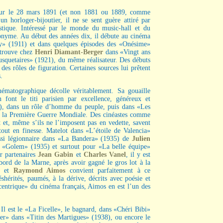
jour le 28 mars 1891 (et non 1881 ou 1889, comme
un horloger-bijoutier, il ne se sent guère attiré par
tistique. Intéressé par le monde du music-hall et du
donyme. Au début des années dix, il débute au cinéma
ty» (1911) et dans quelques épisodes des «Onésime»
etrouve chez
Henri Diamant-Berger
dans «Vingt ans
squetaires» (1921), du même réalisateur. Des débuts
 des rôles de figuration. Certaines sources lui prêtent
.
nématographique décolle véritablement. Sa gouaille
font le titi parisien par excellence, généreux et
0), dans un rôle d’homme du peuple, puis dans «Les
 de la Première Guerre Mondiale. Des cinéastes comme
 et, même s’ils ne l’imposent pas en vedette, savent
tout en finesse. Matelot dans «L’étoile de Valencia»
ussi légionnaire dans «La Bandera» (1935) de
Julien
du «Golem» (1935) et surtout pour «La belle équipe»
ur partenaires
Jean Gabin
et
Charles Vanel
, il y est
bord de la Marne, après avoir gagné le gros lot à la
e, et
Raymond Aimos
convient parfaitement à ce
érités, paumés, à la dérive, décrits avec poésie et
xcentrique» du cinéma français, Aimos en est l’un des
 Il est le «La Ficelle», le bagnard, dans «Chéri Bibi»
r» dans «Titin des Martigues» (1938), ou encore le