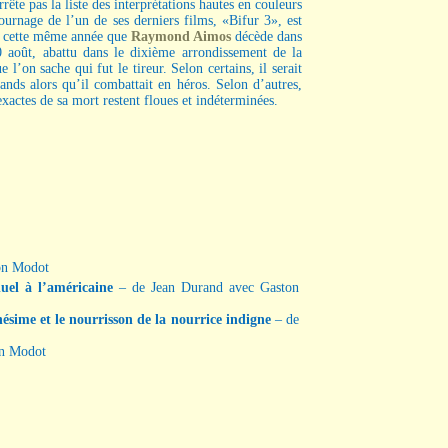
te pas la liste des interprétations hautes en couleurs
urnage de l’un de ses derniers films, «Bifur 3», est
st cette même année que
Raymond Aimos
décède dans
0 août, abattu dans le dixième arrondissement de la
 l’on sache qui fut le tireur. Selon certains, il serait
nds alors qu’il combattait en héros. Selon d’autres,
exactes de sa mort restent floues et indéterminées.
on Modot
duel à l’américaine
– de Jean Durand avec Gaston
nésime et le nourrisson de la nourrice indigne
– de
on Modot