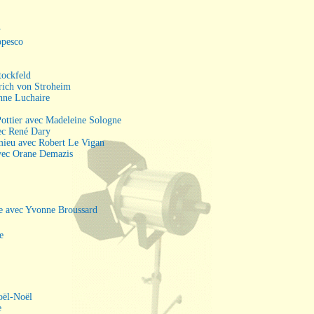
y
opesco
tockfeld
rich von Stroheim
nne Luchaire
Pottier avec Madeleine Sologne
ec René Dary
mieu avec Robert Le Vigan
vec Orane Demazis
e avec Yvonne Broussard
e
oël-Noël
e