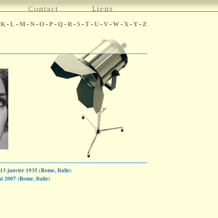
-
K
-
L
-
M
-
N
-
O
-
P
-
Q
-
R
-
S
-
T
-
U
-
V
-
W
-
X
-
Y
-
Z
13 janvier 1935 (Rome, Italie)
i 2007 (Rome, Italie)