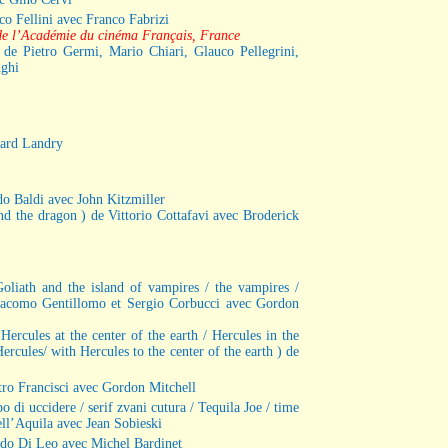
rico Fellini avec Franco Fabrizi
ix de l’Académie du cinéma Français, France
 de Pietro Germi, Mario Chiari, Glauco Pellegrini,
nghi
rard Landry
do Baldi avec John Kitzmiller
and the dragon ) de Vittorio Cottafavi avec Broderick
Goliath and the island of vampires / the vampires /
Giacomo Gentillomo et Sergio Corbucci avec Gordon
 Hercules at the center of the earth / Hercules in the
ercules/ with Hercules to the center of the earth ) de
etro Francisci avec Gordon Mitchell
po di uccidere / serif zvani cutura / Tequila Joe / time
ell’Aquila avec Jean Sobieski
ando Di Leo avec Michel Bardinet