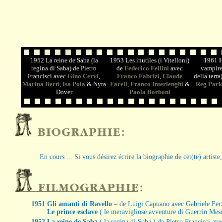
1952 La reine de Saba (la
1953 Les inutiles (i Vitelloni)
1961 H
regina di Saba) de Pietro
de
Federico Fellini
avec
vampires
Francisci avec
Gino Cervi
,
Franco Fabrizi
,
Claude
della terr
Marina Berti
,
Isa Pola
& Nyta
Farell
,
Franco Interlenghi
&
Reg Park
Dover
Paola Borboni
En cours ... Si vous désirez écrire la biographie de cet(te) artist
1951
Gli amanti di Ravello
– de Luigi Capuano avec Gabriele Ferz
Le prince esclave
( le meravigliose avventure di Guerrin Mes
1952
La reine de Saba
( la regina di Saba ) de Pietro Francisci av