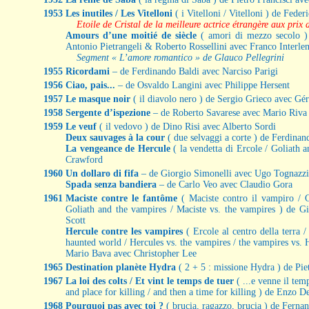
1953
Les inutiles / Les Vitelloni
( i Vitelloni / Vitelloni ) de Fede
Etoile de Cristal de la meilleure actrice étrangère aux pr
Amours d’une moitié de siècle
( amori di mezzo secolo )
Antonio Pietrangeli & Roberto Rossellini avec Franco Interle
Segment « L’amore romantico » de Glauco Pellegrini
1955
Ricordami
– de Ferdinando Baldi avec Narciso Parigi
1956
Ciao, pais...
– de Osvaldo Langini avec Philippe Hersent
1957
Le masque noir
( il diavolo nero ) de Sergio Grieco avec Gé
1958
Sergente d’ispezione
– de Roberto Savarese avec Mario Riva
1959
Le veuf
( il vedovo ) de Dino Risi avec Alberto Sordi
Deux sauvages à la cour
( due selvaggi a corte ) de Ferdinan
La vengeance de Hercule
( la vendetta di Ercole / Goliath 
Crawford
1960
Un dollaro di fifa
– de Giorgio Simonelli avec Ugo Tognazzi
Spada senza bandiera
– de Carlo Veo avec Claudio Gora
1961
Maciste contre le fantôme
( Maciste contro il vampiro / 
Goliath and the vampires / Maciste vs. the vampires ) de 
Scott
Hercule contre les vampires
( Ercole al centro della terra /
haunted world / Hercules vs. the vampires / the vampires vs. H
Mario Bava avec Christopher Lee
1965
Destination planète Hydra
( 2 + 5 : missione Hydra ) de Pi
1967
La loi des colts / Et vint le temps de tuer
( ...e venne il tem
and place for killing / and then a time for killing ) de Enzo D
1968
Pourquoi pas avec toi ?
( brucia, ragazzo, brucia ) de Fern