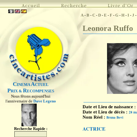
A
-
B
-
C
-
D
-
E
-
F
-
G
-
H
-
I
-
J
Leonora Ruffo
C
A
INEMA
CTUEL
P
R
RIX &
ECOMPENSES
Nous fêtons aujourd'hui
l'anniversaire de
Dave Legeno
Date et Lieu de naissance :
Date et Lieu de décès :
28 ma
Nom Réel :
Bruna Bovi
ACTRICE
Recherche Rapide :