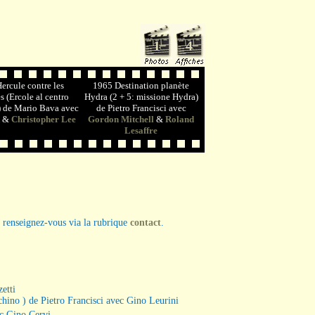
1
4
1
4
1
ercule contre les
1965 Destination planète
 (Ercole al centro
Hydra (2 + 5: missione Hydra)
a) de Mario Bava avec
de Pietro Francisci avec
&
Christopher Lee
Gordon Mitchell
&
Roland
Lesaffre
e, renseignez-vous via la rubrique
contact
.
etti
chino ) de Pietro Francisci avec Gino Leurini
ec Gino Cervi