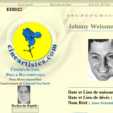
A
-
B
-
C
-
D
-
E
-
F
-
G
-
H
-
I
-
J
Johnny Weissmu
C
A
INEMA
CTUEL
P
R
RIX &
ECOMPENSES
Nous fêtons aujourd'hui
l'anniversaire de
Edmond Van Daële
Date et Lieu de naissa
Date et Lieu de décès 
Nom Réel :
János Weissmü
Recherche Rapide :