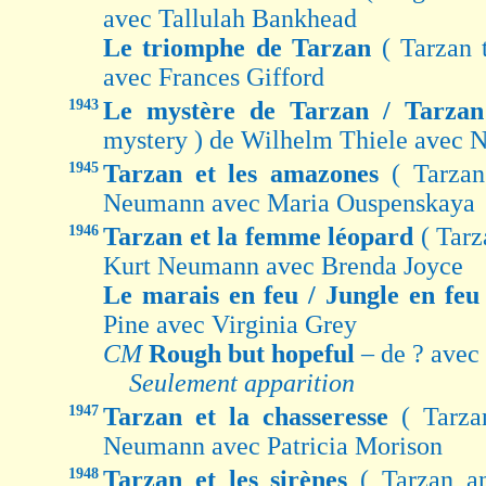
avec Tallulah Bankhead
Le triomphe de Tarzan
( Tarzan 
avec Frances Gifford
1943
Le mystère de Tarzan / Tarza
mystery ) de Wilhelm Thiele avec 
1945
Tarzan et les amazones
( Tarza
Neumann avec Maria Ouspenskaya
1946
Tarzan et la femme léopard
( Tar
Kurt Neumann avec Brenda Joyce
Le marais en feu / Jungle en fe
Pine avec Virginia Grey
CM
Rough but hopeful
– de ? ave
Seulement apparition
1947
Tarzan et la chasseresse
( Tarza
Neumann avec Patricia Morison
1948
Tarzan et les sirènes
( Tarzan a