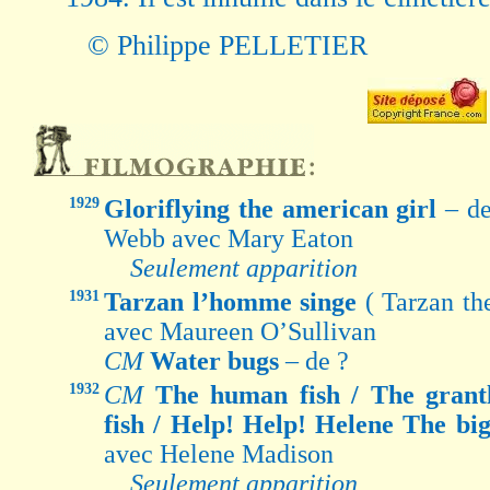
© Philippe PELLETIER
1929
Gloriflying the american girl
– d
Webb avec Mary Eaton
Seulement apparition
1931
Tarzan l’homme singe
( Tarzan t
avec Maureen O’Sullivan
CM
Water bugs
– de ?
1932
CM
The human fish / The grant
fish / Help! Help! Helene The bi
avec Helene Madison
Seulement apparition