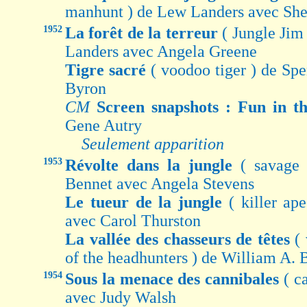
manhunt ) de Lew Landers avec She
1952
La forêt de la terreur
( Jungle Jim
Landers avec Angela Greene
Tigre sacré
( voodoo tiger ) de Sp
Byron
CM
Screen snapshots : Fun in t
Gene Autry
Seulement apparition
1953
Révolte dans la jungle
( savage
Bennet avec Angela Stevens
Le tueur de la jungle
( killer a
avec Carol Thurston
La vallée des chasseurs de têtes
(
of the headhunters ) de William A. 
1954
Sous la menace des cannibales
( c
avec Judy Walsh