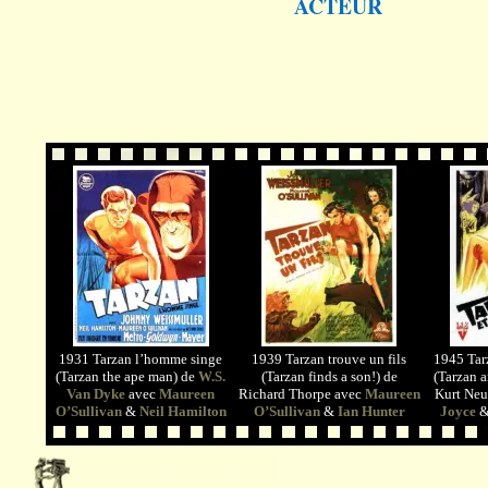
ACTEUR
1931 Tarzan l’homme singe
1939 Tarzan trouve un fils
1945 Tar
(Tarzan the ape man) de
W.S.
(Tarzan finds a son!) de
(Tarzan 
Van Dyke
avec
Maureen
Richard Thorpe avec
Maureen
Kurt Ne
O’Sullivan
&
Neil Hamilton
O’Sullivan
&
Ian Hunter
Joyce