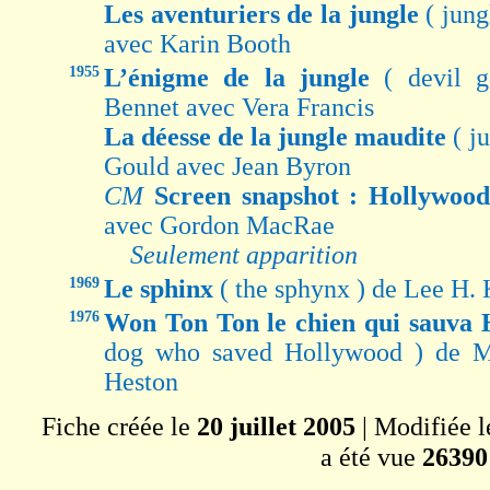
Les aventuriers de la jungle
( jun
avec Karin Booth
1955
L’énigme de la jungle
( devil 
Bennet avec Vera Francis
La déesse de la jungle maudite
( j
Gould avec Jean Byron
CM
Screen snapshot : Hollywood
avec Gordon MacRae
Seulement apparition
1969
Le sphinx
( the sphynx ) de Lee H.
1976
Won Ton Ton le chien qui sauva
dog who saved Hollywood ) de M
Heston
Fiche créée le
20 juillet 2005
| Modifiée 
a été vue
26390 