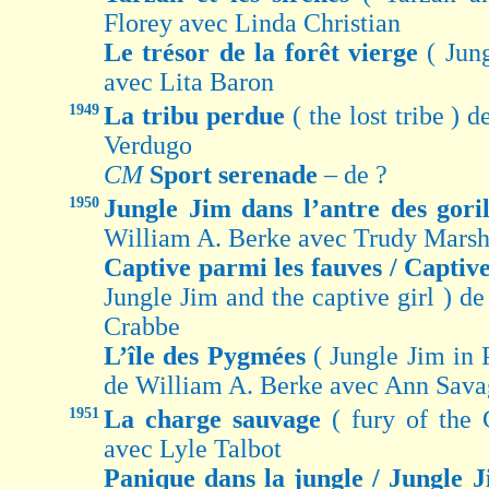
Florey avec Linda Christian
Le trésor de la forêt vierge
( Jun
avec Lita Baron
1949
La tribu perdue
( the lost tribe )
Verdugo
CM
Sport serenade
– de ?
1950
Jungle Jim dans l’antre des gori
William A. Berke avec Trudy Marsh
Captive parmi les fauves / Captiv
Jungle Jim and the captive girl ) d
Crabbe
L’île des Pygmées
( Jungle Jim in
de William A. Berke avec Ann Sava
1951
La charge sauvage
( fury of the
avec Lyle Talbot
Panique dans la jungle / Jungle 