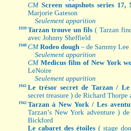
CM
Screen snapshots series 17,
Marjorie Gateson
Seulement apparition
1939
Tarzan trouve un fils
( Tarzan fin
avec Johnny Sheffield
1940
CM
Rodeo dough
– de Sammy Lee 
Seulement apparition
CM
Medicus film of New York wo
LeNoire
Seulement apparition
1941
Le trésor secret de Tarzan / L
secret treasure ) de Richard Thorpe
1942
Tarzan à New York / Les avent
Tarzan’s New York adventure ) de
Bickford
Le cabaret des étoiles
( stage do