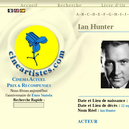
A
-
B
-
C
-
D
-
E
-
F
-
G
-
H
-
I
-
J
Ian Hunter
C
A
INEMA
CTUEL
P
R
RIX &
ECOMPENSES
Nous fêtons aujourd'hui
l'anniversaire de
Enzo Staiola
Recherche Rapide :
Date et Lieu de naissance :
Date et Lieu de décès :
22 se
Nom Réel :
Ian Hunter
ACTEUR