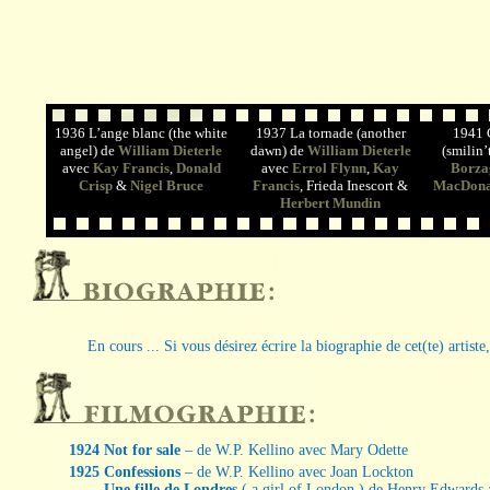
1936 L’ange blanc (the white
1937 La tornade (another
1941 
angel) de
William Dieterle
dawn) de
William Dieterle
(smilin
avec
Kay Francis
,
Donald
avec
Errol Flynn
,
Kay
Borza
Crisp
&
Nigel Bruce
Francis
, Frieda Inescort &
MacDona
Herbert Mundin
En cours ... Si vous désirez écrire la biographie de cet(te) artist
1924
Not for sale
– de W.P. Kellino avec Mary Odette
1925
Confessions
– de W.P. Kellino avec Joan Lockton
Une fille de Londres
( a girl of London ) de Henry Edwards