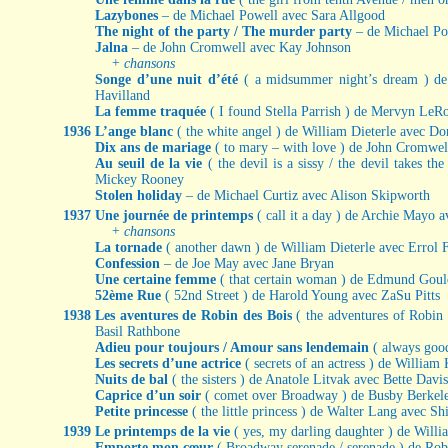
Lazybones
– de Michael Powell avec Sara Allgood
The night of the party / The murder party
– de Michael Po
Jalna
– de John Cromwell avec Kay Johnson
+ chansons
Songe d’une nuit d’été
( a midsummer night’s dream ) de
Havilland
La femme traquée
( I found Stella Parrish ) de Mervyn LeR
1936
L’ange blanc
( the white angel ) de William Dieterle avec Do
Dix ans de mariage
( to mary – with love ) de John Cromwe
Au seuil de la vie
( the devil is a sissy / the devil takes
Mickey Rooney
Stolen holiday
– de Michael Curtiz avec Alison Skipworth
1937
Une journée de printemps
( call it a day ) de Archie Mayo 
+ chansons
La tornade
( another dawn ) de William Dieterle avec Errol 
Confession
– de Joe May avec Jane Bryan
Une certaine femme
( that certain woman ) de Edmund Gou
52ème Rue
( 52nd Street ) de Harold Young avec ZaSu Pitts
1938
Les aventures de Robin des Bois
( the adventures of Robi
Basil Rathbone
Adieu pour toujours / Amour sans lendemain
( always goo
Les secrets d’une actrice
( secrets of an actress ) de Willia
Nuits de bal
( the sisters ) de Anatole Litvak avec Bette Davis
Caprice d’un soir
( comet over Broadway ) de Busby Berkele
Petite princesse
( the little princess ) de Walter Lang avec S
1939
Le printemps de la vie
( yes, my darling daughter ) de Willi
Emporte mon cœur
( Broadway serenade / serenade ) de Ro