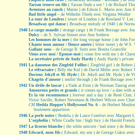
Tarzan trouve un fils
( Tarzan finds a son ! ) de Richard T
Aventure au ranch
( Maisie ) de Edwin L. Marin avec Ann S
Bad little angel
– de Wilhelm Thiele avec Virginia Weidler
La tour de Londres
( tower of London ) de Rowland V. Lee 
Broadway qui danse
( Broadway melody of 1940 ) de Norma
1940
Le cargo maudit
( strange cargo ) de Frank Borzage avec Jo
Dulcy
– de S. Sylvan Simon avec Ann Sothern
Les hommes de la mer
( the long voyage home ) de John Fo
Chante mon amour / Douce amère
( bitter sweet ) de W.S
Gallant sons
– de George B. Seitz avec Bonita Granville
Viens avec moi / Epouse-moi
( come live with me ) de Cla
La secrétaire privée de Andy Hardy
( Andy Hardy’s private 
1941
La danseuse des Ziegfeld Follies
( Ziegfeld girl ) de Robert
Le réfractaire
( Billy the Kid ) de David Miller avec Robert 
Docteur Jekyll et M. Hyde
( Dr. Jekyll and Mr. Hyde ) de 
Chagrin d’amour
( smilin’through ) de Frank Borzage ave
1942
Un drôle de lascar
( a Yank at Eton ) de Norman Taurog av
Amoureux petits et grands
( it comes up love / a date with 
Et la vie recommence
( forever and a day ) de René Clair
Victor Saville, Robert Stevenson & Herbert Wilcox avec Char
CM
Hedda Hopper’s Hollywood No. 6
– de Herbert Moulto
Seulement apparition
1946
La perle noire
( Bedelia ) de Lance Comfort avec Margaret
L’orphelin
( White Cradle Inn / high fury ) de Harold Frenc
1947
La licorne blanche
( the white unicorn / bad sister ) de Be
1948
Edward, mon fils
( Edward, my son ) de George Cukor avec