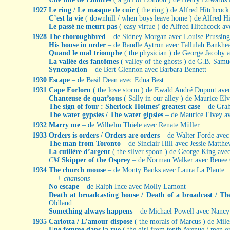
1927
Le ring / Le masque de cuir
( the ring ) de Alfred Hitchcock
C’est la vie
( downhill / when boys leave home ) de Alfred Hi
Le passé ne meurt pas
( easy virtue ) de Alfred Hitchcock a
1928
The thoroughbred
– de Sidney Morgan avec Louise Prussing
His house in order
– de Randle Aytron avec Tallulah Bankhe
Quand le mal triomphe
( the physician ) de George Jacoby 
La vallée des fantômes
( valley of the ghosts ) de G.B. Sam
Syncopation
– de Bert Glennon avec Barbara Bennett
1930
Escape
– de Basil Dean avec Edna Best
1931
Cape Forlorn
( the love storm ) de Ewald André Dupont av
Chanteuse de quat’sous
( Sally in our alley ) de Maurice El
The sign of four : Sherlock Holmes’ greatest case
– de Grah
The water gypsies / The water gipsies
– de Maurice Elvey av
1932
Marry me
– de Wilhelm Thiele avec Renate Müller
1933
Orders is orders / Orders are orders
– de Walter Forde ave
The man from Toronto
– de Sinclair Hill avec Jessie Matthe
La cuillère d’argent
( the silver spoon ) de George King ave
CM
Skipper of the Osprey
– de Norman Walker avec Renee
1934
The church mouse
– de Monty Banks avec Laura La Plante
+ chansons
No escape
– de Ralph Ince avec Molly Lamont
Death at broadcasting house / Death of a broadcast / T
Oldland
Something always happens
– de Michael Powell avec Nancy
1935
Carlotta / L’amour dispose
( the morals of Marcus ) de Mil
Une femme dans la rue
( the girl from tenth Avenue / men o