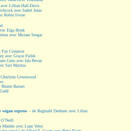
 avec Lillian Hall-Davis
tchcock avec Isabel Jeans
vec Robin Irvine
ad
avec Elga Brink
uelson avec Miriam Seegar
ec Fay Compton
vey avec Gracie Fields
am Cutts avec Isla Bevan
ec Sari Maritza
c Charlotte Greenwood
ws
c Binnie Barnes
 Gadd
he wigan express
– de Reginald Denham avec Lilian
 O’Neill
es Mander avec Lupe Velez
n her mind ) de Alfred E. Green avec Bette Davis