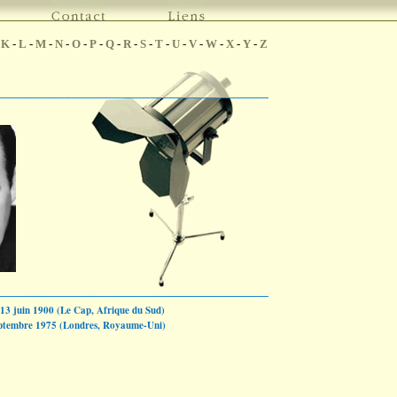
-
K
-
L
-
M
-
N
-
O
-
P
-
Q
-
R
-
S
-
T
-
U
-
V
-
W
-
X
-
Y
-
Z
13 juin 1900 (Le Cap, Afrique du Sud)
ptembre 1975 (Londres, Royaume-Uni)