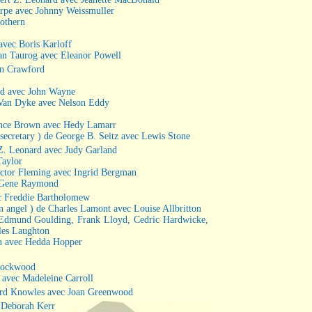
horpe avec Johnny Weissmuller
othern
avec Boris Karloff
n Taurog avec Eleanor Powell
an Crawford
rd avec John Wayne
. Van Dyke avec Nelson Eddy
rence Brown avec Hedy Lamarr
secretary ) de George B. Seitz avec Lewis Stone
 Z. Leonard avec Judy Garland
Taylor
Victor Fleming avec Ingrid Bergman
c Gene Raymond
ec Freddie Bartholomew
an angel ) de Charles Lamont avec Louise Allbritton
, Edmund Goulding, Frank Lloyd, Cedric Hardwicke,
les Laughton
n avec Hedda Hopper
 Lockwood
h avec Madeleine Carroll
rnard Knowles avec Joan Greenwood
 Deborah Kerr