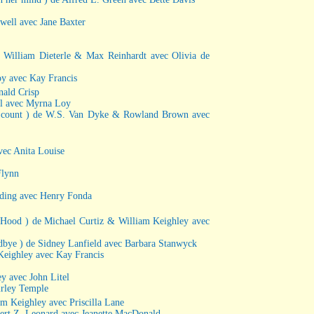
well avec Jane Baxter
 William Dieterle & Max Reinhardt avec Olivia de
oy avec Kay Francis
nald Crisp
ll avec Myrna Loy
 the count ) de W.S. Van Dyke & Rowland Brown avec
avec Anita Louise
Flynn
lding avec Henry Fonda
n Hood ) de Michael Curtiz & William Keighley avec
dbye ) de Sidney Lanfield avec Barbara Stanwyck
m Keighley avec Kay Francis
y avec John Litel
hirley Temple
am Keighley avec Priscilla Lane
bert Z. Leonard avec Jeanette MacDonald