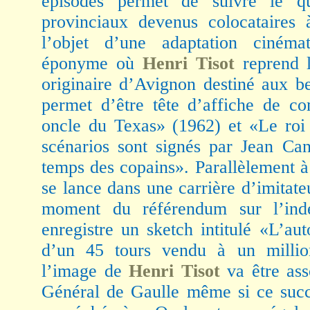
épisodes permet de suivre le quo
provinciaux devenus colocataires 
l’objet d’une adaptation cinéma
éponyme où
Henri Tisot
reprend l
originaire d’Avignon destiné aux be
permet d’être tête d’affiche de c
oncle du Texas» (1962) et «Le roi 
scénarios sont signés par Jean Can
temps des copains». Parallèlement à
se lance dans une carrière d’imitat
moment du référendum sur l’indé
enregistre un sketch intitulé «L’auto
d’un 45 tours vendu à un million
l’image de
Henri Tisot
va être ass
Général de Gaulle même si ce succ