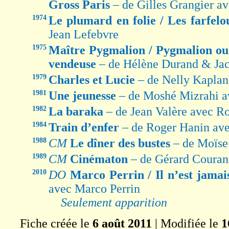
Gross Paris
– de Gilles Grangier a
1974
Le plumard en folie / Les farfel
Jean Lefebvre
1975
Maître Pygmalion / Pygmalion o
vendeuse
– de Hélène Durand & Ja
1979
Charles et Lucie
– de Nelly Kaplan
1981
Une jeunesse
– de Moshé Mizrahi a
1982
La baraka
– de Jean Valère avec R
1984
Train d’enfer
– de Roger Hanin ave
1988
CM
Le dîner des bustes
– de Moïse
1989
CM
Cinématon
– de Gérard Couran
2010
DO
Marco Perrin / Il n’est jamai
avec Marco Perrin
Seulement apparition
Fiche créée le
6 août 2011
| Modifiée le
1