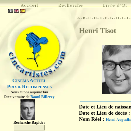
A
-
B
-
C
-
D
-
E
-
F
-
G
-
H
-
I
-
J
Henri Tisot
C
A
INEMA
CTUEL
P
R
RIX &
ECOMPENSES
Nous fêtons aujourd'hui
l'anniversaire de
Raoul Billerey
Date et Lieu de naissa
Date et Lieu de décès 
Nom Réel :
Henri Augustin
Recherche Rapide :