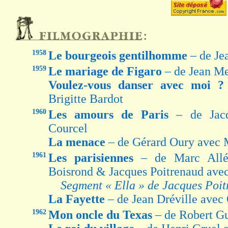
1958
Le bourgeois gentilhomme
– de Je
1959
Le mariage de Figaro
– de Jean Me
Voulez-vous danser avec moi 
Brigitte Bardot
1960
Les amours de Paris
– de Jac
Courcel
La menace
– de Gérard Oury avec 
1961
Les parisiennes
– de Marc Allé
Boisrond & Jacques Poitrenaud ave
Segment « Ella » de Jacques Poi
La Fayette
– de Jean Dréville avec
1962
Mon oncle du Texas
– de Robert G