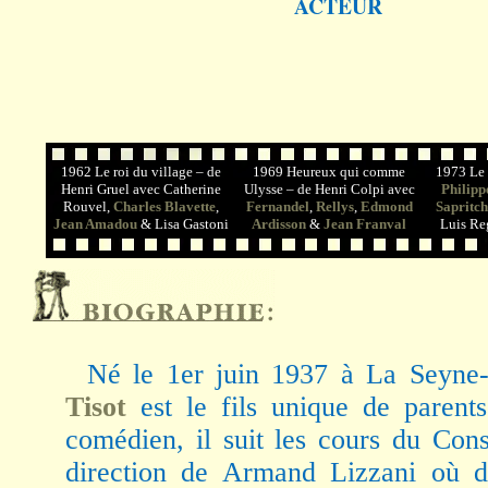
ACTEUR
1962 Le roi du village – de
1969 Heureux qui comme
1973 Le 
Henri Gruel avec Catherine
Ulysse – de Henri Colpi avec
Philipp
Rouvel,
Charles Blavette
,
Fernandel
,
Rellys
,
Edmond
Sapritch
Jean Amadou
& Lisa Gastoni
Ardisson
&
Jean Franval
Luis R
Né le 1er juin 1937 à La Seyne-
Tisot
est le fils unique de parents
comédien, il suit les cours du Con
direction de Armand Lizzani où 