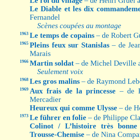
Le roi du village
– de Henri Gruel 
Le Diable et les dix commandem
Fernandel
Scènes coupées au montage
1963
Le temps de copains
– de Robert G
1965
Pleins feux sur Stanislas
– de Jea
Marais
1966
Martin soldat
– de Michel Deville 
Seulement voix
1968
Les gros malins
– de Raymond Lebo
1969
Aux frais de la princesse
– de 
Mercadier
Heureux qui comme Ulysse
– de H
1973
Le führer en folie
– de Philippe Cla
Colinot / L’histoire très bonne
Trousse-Chemise
– de Nina Compan