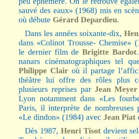
peu éphémère. On le retrouve égal
sauvé des eaux» (1968) mis en scè
où débute
Gérard Depardieu
.
Dans les années soixante-dix,
Henr
dans «Colinot Trousse- Chemise» 
le dernier film de
Brigitte Bardot
nanars cinématographiques tel qu
Philippe Clair
où il partage l’aff
théâtre lui offre des rôles plus c
plusieurs reprises par
Jean Meyer
Lyon notamment dans «Les fourbe
Paris, il interprète de nombreuse
«Le dindon» (1984) avec
Jean Piat
Dès 1987,
Henri Tisot
devient sel