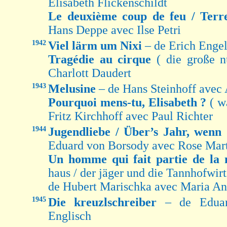
Elisabeth Flickenschildt
Le deuxième coup de feu / Terr
Hans Deppe avec Ilse Petri
1942
Viel lärm um Nixi
– de Erich Enge
Tragédie au cirque
( die große 
Charlott Daudert
1943
Melusine
– de Hans Steinhoff avec
Pourquoi mens-tu, Elisabeth ?
( w
Fritz Kirchhoff avec Paul Richter
1944
Jugendliebe / Über’s Jahr, wen
Eduard von Borsody avec Rose Mar
Un homme qui fait partie de la
haus / der jäger und die Tannhofwir
de Hubert Marischka avec Maria An
1945
Die kreuzlschreiber
– de Edua
Englisch