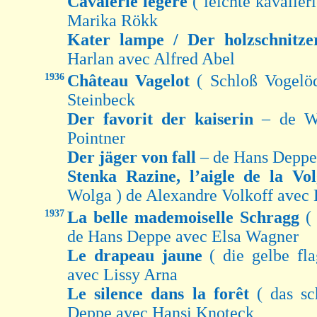
Cavalerie légère
( leichte kavalle
Marika Rökk
Kater lampe / Der holzschnitz
Harlan avec Alfred Abel
1936
Château Vagelot
( Schloß Vogelö
Steinbeck
Der favorit der kaiserin
– de W
Pointner
Der jäger von fall
– de Hans Deppe
Stenka Razine, l’aigle de la V
Wolga ) de Alexandre Volkoff avec
1937
La belle mademoiselle Schragg
(
de Hans Deppe avec Elsa Wagner
Le drapeau jaune
( die gelbe fl
avec Lissy Arna
Le silence dans la forêt
( das s
Deppe avec Hansi Knoteck