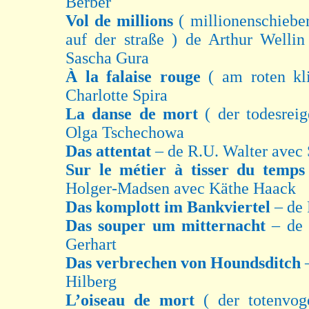
Berber
Vol de millions
( millionenschiebe
auf der straße ) de Arthur Welli
Sascha Gura
À la falaise rouge
( am roten kl
Charlotte Spira
La danse de mort
( der todesrei
Olga Tschechowa
Das attentat
– de R.U. Walter avec
Sur le métier à tisser du temp
Holger-Madsen avec Käthe Haack
Das komplott im Bankviertel
– de 
Das souper um mitternacht
– de
Gerhart
Das verbrechen von Houndsditch
Hilberg
L’oiseau de mort
( der totenvo