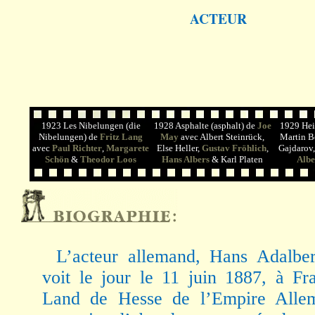
ACTEUR
1923 Les Nibelungen (die
1928 Asphalte (asphalt) de
Joe
1929 Heil
Nibelungen) de
Fritz Lang
May
avec Albert Steinrück,
Martin B
avec
Paul Richter
,
Margarete
Else Heller,
Gustav Fröhlich
,
Gajdarov
Schön
&
Theodor Loos
Hans Albers
& Karl Platen
Albe
L’acteur allemand, Hans Adalbe
voit le jour le 11 juin 1887, à Fra
Land de Hesse de l’Empire Allema