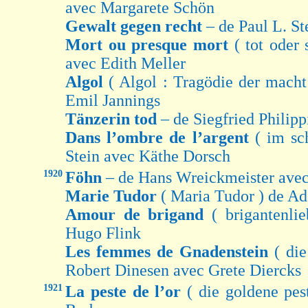
avec Margarete Schön
Gewalt gegen recht
– de Paul L. S
Mort ou presque mort
( tot oder
avec Edith Meller
Algol
( Algol : Tragödie der mach
Emil Jannings
Tänzerin tod
– de Siegfried Philip
Dans l’ombre de l’argent
( im sc
Stein avec Käthe Dorsch
1920
Föhn
– de Hans Wreickmeister ave
Marie Tudor
( Maria Tudor ) de Ad
Amour de brigand
( brigantenli
Hugo Flink
Les femmes de Gnadenstein
( di
Robert Dinesen avec Grete Diercks
1921
La peste de l’or
( die goldene pes