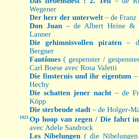
Das liebensnest : 2. Teil
– de Ru
Wegener
Der herr der unterwelt
– de Franz 
Don Juan
– de Albert Heine & 
Lanner
Die gehimnisvollen piraten
– d
Bergner
Fantômes
( gespenster / gespenste
Carl Boese avec Rosa Valetti
Die finsternis und ihr eigentum
–
Hechy
Die schatten jener nacht
– de Fr
Köpp
Die sterbende stadt
– de Holger-Ma
1923
Op hoop van zegen / Die fahrt i
avec Adele Sandrock
Les Nibelungen
( die Nibelungen