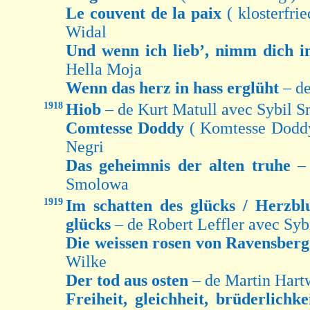
Le couvent de la paix
( klosterfr
Widal
Und wenn ich lieb’, nimm dich i
Hella Moja
Wenn das herz in hass erglüht
– d
1918
Hiob
– de Kurt Matull avec Sybil 
Comtesse Doddy
( Komtesse Doddy
Negri
Das geheimnis der alten truhe
–
Smolowa
1919
Im schatten des glücks / Herzblu
glücks
– de Robert Leffler avec Sy
Die weissen rosen von Ravensber
Wilke
Der tod aus osten
– de Martin Hart
Freiheit, gleichheit, brüderlichk