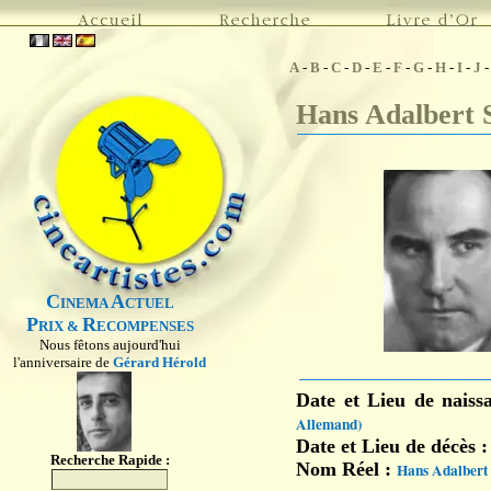
A
-
B
-
C
-
D
-
E
-
F
-
G
-
H
-
I
-
J
Hans Adalbert 
C
A
INEMA
CTUEL
P
R
RIX &
ECOMPENSES
Nous fêtons aujourd'hui
l'anniversaire de
Gérard Hérold
Date et Lieu de naiss
Allemand)
Date et Lieu de décès 
Recherche Rapide :
Nom Réel :
Hans Adalbert 