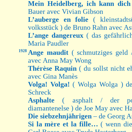
Mein Heidelberg, ich kann dich
Bauer avec Vivian Gibson
L’auberge en folie
( kleinstadt
volksstück ) de Bruno Rahn avec As
L’ange dangereux
( das gefährlic
Maria Paudler
1928
Ange maudit
( schmutziges geld 
avec Anna May Wong
Thérèse Raquin
( du sollst nicht 
avec Gina Manès
Volga! Volga!
( Wolga Wolga ) de
Schreck
Asphalte
( asphalt / der po
diamantenelse ) de Joe May avec Ha
Die siebzehnjährigen
– de Georg A
Si la mère et la fille…
( wenn die