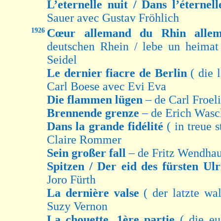
L’eternelle nuit / Dans l’éternel
Sauer avec Gustav Fröhlich
1926
Cœur allemand du Rhin all
deutschen Rhein / lebe un heimat
Seidel
Le dernier fiacre de Berlin
( die 
Carl Boese avec Evi Eva
Die flammen lügen
– de Carl Froel
Brennende grenze
– de Erich Was
Dans la grande fidélité
( in treue 
Claire Rommer
Sein großer fall
– de Fritz Wendhau
Spitzen / Der eid des fürsten Ul
Joro Fürth
La dernière valse
( der latzte wa
Suzy Vernon
La chouette, 1ère partie
( die eu