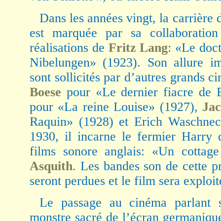
Dans les années vingt, la carrière
est marquée par sa collaboratio
réalisations de
Fritz Lang
: «Le doc
Nibelungen» (1923). Son allure im
sont sollicités par d’autres grands c
Boese
pour «Le dernier fiacre de 
pour «La reine Louise» (1927),
Jac
Raquin» (1928) et Erich Waschnec
1930, il incarne le fermier Harry 
films sonore anglais: «Un cotta
Asquith
. Les bandes son de cette p
seront perdues et le film sera exploi
Le passage au cinéma parlant s
monstre sacré de l’écran germaniqu