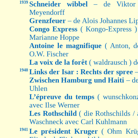
1939
Schneider wibbel
– de Viktor
Meyendorff
Grenzfeuer
– de Alois Johannes Lip
Congo Express
( Kongo-Express 
Marianne Hoppe
Antoine le magnifique
( Anton, d
O.W. Fischer
La voix de la forêt
( waldrausch ) 
1940
Links der Isar : Rechts der spree
Zwischen Hamburg und Haiti
– d
Uhlen
L’épreuve du temps
( wunschkon
avec Ilse Werner
Les Rothschild
( die Rothschilds /
Waschneck avec Carl Kuhlmann
1941
Le président Kruger
( Ohm Krüg