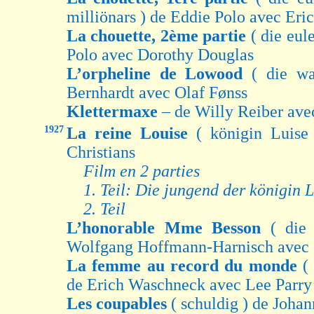
milliönars ) de Eddie Polo avec Eri
La chouette, 2ème partie
( die eul
Polo avec Dorothy Douglas
L’orpheline de Lowood
( die w
Bernhardt avec Olaf Fønss
Klettermaxe
– de Willy Reiber av
1927
La reine Louise
( königin Luis
Christians
Film en 2 parties
1. Teil: Die jungend der königin 
2. Teil
L’honorable Mme Besson
( die
Wolfgang Hoffmann-Harnisch avec 
La femme au record du monde
(
de Erich Waschneck avec Lee Parry
Les coupables
( schuldig ) de Joh