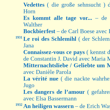
Vedettes
( die große sehnsucht ) 
Horn
Es kommt alle tage vor...
– de 
Walther
Bockbierfest
– de Carl Boese avec 
1931
Le roi des Schlemihl
( der Schlem
Jana
Connaissez-vous ce pays
( kennst d
de Constantin J. David avec Maria 
Mitternachtsliebe / Geliebte um 
avec Danièle Parola
La vérité nue
( die nackte wahrhe
Jugo
Les dangers de l’amour
( gefahr
avec Elsa Bassermann
1932
An heiligen wassern
– de Erich Wa