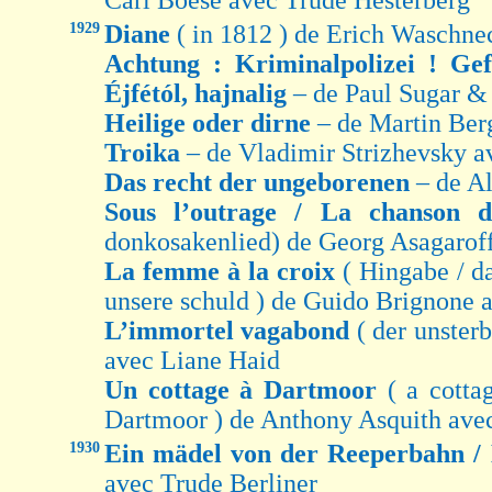
Carl Boese avec Trude Hesterberg
1929
Diane
( in 1812 ) de Erich Waschn
Achtung : Kriminalpolizei ! Ge
Éjfétól, hajnalig
– de Paul Sugar &
Heilige oder dirne
– de Martin Ber
Troika
– de Vladimir Strizhevsky a
Das recht der ungeborenen
– de Al
Sous l’outrage / La chanson
donkosakenlied) de Georg Asagarof
La femme à la croix
( Hingabe / d
unsere schuld ) de Guido Brignone 
L’immortel vagabond
( der unster
avec Liane Haid
Un cottage à Dartmoor
( a cott
Dartmoor ) de Anthony Asquith ave
1930
Ein mädel von der Reeperbahn /
avec Trude Berliner