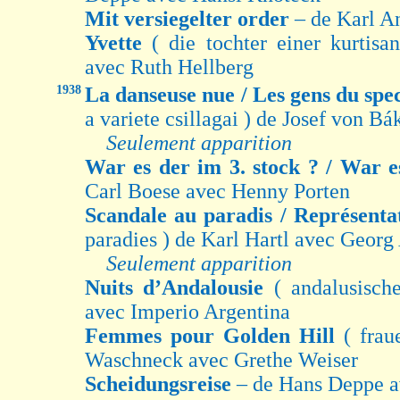
Mit versiegelter order
– de Karl A
Yvette
( die tochter einer kurtis
avec Ruth Hellberg
1938
La danseuse nue / Les gens du spe
a variete csillagai ) de Josef von B
Seulement apparition
War es der im 3. stock ? / War e
Carl Boese avec Henny Porten
Scandale au paradis / Représenta
paradies ) de Karl Hartl avec Georg
Seulement apparition
Nuits d’Andalousie
( andalusisch
avec Imperio Argentina
Femmes pour Golden Hill
( frau
Waschneck avec Grethe Weiser
Scheidungsreise
– de Hans Deppe a