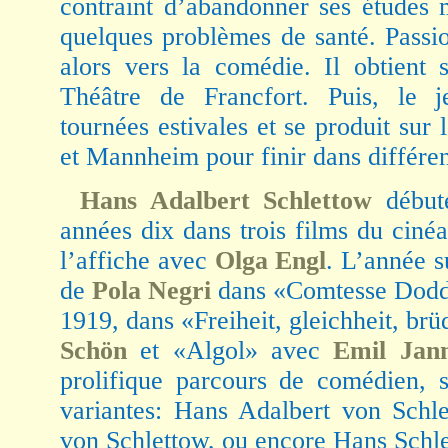
contraint d’abandonner ses études m
quelques problèmes de santé. Passion
alors vers la comédie. Il obtient
Théâtre de Francfort. Puis, le
tournées estivales et se produit su
et Mannheim pour finir dans différent
Hans Adalbert Schlettow
débute
années dix dans trois films du ciné
l’affiche avec
Olga Engl
. L’année s
de
Pola Negri
dans «Comtesse Doddy
1919, dans «Freiheit, gleichheit, br
Schön
et «Algol» avec
Emil Jann
prolifique parcours de comédien, 
variantes: Hans Adalbert von Schl
von Schlettow, ou encore Hans Schle