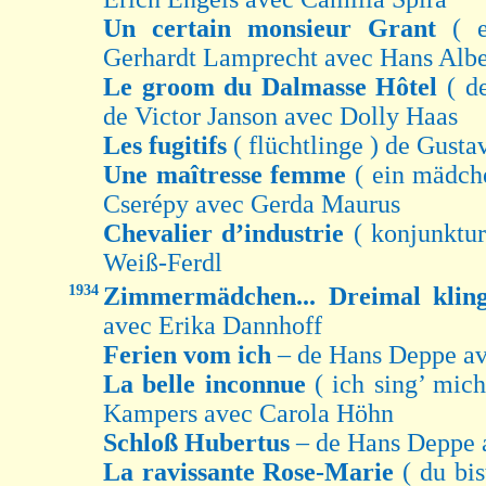
Un certain monsieur Grant
( 
Gerhardt Lamprecht avec Hans Albe
Le groom du Dalmasse Hôtel
( d
de Victor Janson avec Dolly Haas
Les fugitifs
( flüchtlinge ) de Gus
Une maîtresse femme
( ein mädch
Cserépy avec Gerda Maurus
Chevalier d’industrie
( konjunktur
Weiß-Ferdl
1934
Zimmermädchen... Dreimal klin
avec Erika Dannhoff
Ferien vom ich
– de Hans Deppe a
La belle inconnue
( ich sing’ mich
Kampers avec Carola Höhn
Schloß Hubertus
– de Hans Deppe 
La ravissante Rose-Marie
( du bi