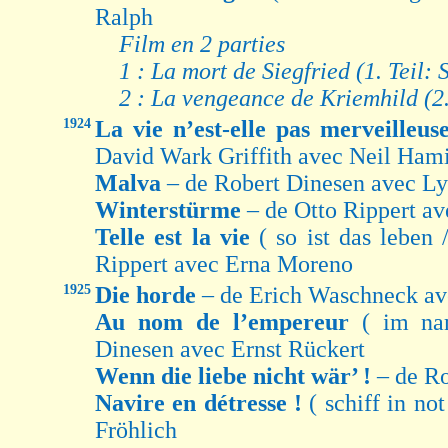
Ralph
Film en 2 parties
1 : La mort de Siegfried (1. Teil: S
2 : La vengeance de Kriemhild (2.
1924
La vie n’est-elle pas merveilleu
David Wark Griffith avec Neil Hami
Malva
– de Robert Dinesen avec Ly
Winterstürme
– de Otto Rippert a
Telle est la vie
( so ist das leben 
Rippert avec Erna Moreno
1925
Die horde
– de Erich Waschneck av
Au nom de l’empereur
( im na
Dinesen avec Ernst Rückert
Wenn die liebe nicht wär’ !
– de R
Navire en détresse !
( schiff in no
Fröhlich