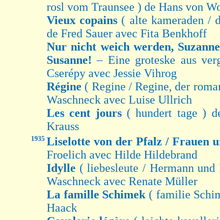
rosl vom Traunsee ) de Hans von W
Vieux copains
( alte kameraden / d
de Fred Sauer avec Fita Benkhoff
Nur nicht weich werden, Suzanne
Susanne!
– Eine groteske aus ver
Cserépy avec Jessie Vihrog
Régine
( Regine / Regine, der roman
Waschneck avec Luise Ullrich
Les cent jours
( hundert tage ) 
Krauss
1935
Liselotte von der Pfalz / Frauen
Froelich avec Hilde Hildebrand
Idylle
( liebesleute / Hermann und
Waschneck avec Renate Müller
La famille Schimek
( familie Sch
Haack