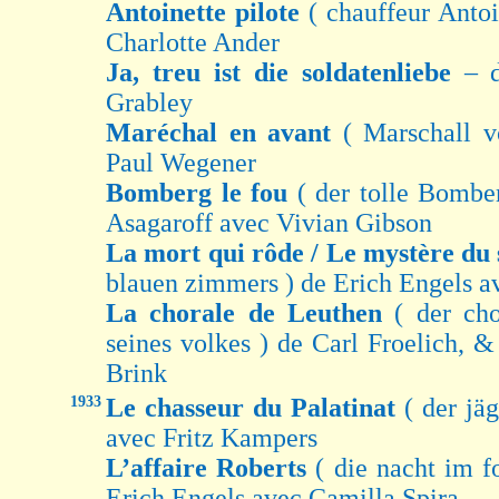
Antoinette pilote
( chauffeur Antoi
Charlotte Ander
Ja, treu ist die soldatenliebe
– 
Grabley
Maréchal en avant
( Marschall v
Paul Wegener
Bomberg le fou
( der tolle Bomber
Asagaroff avec Vivian Gibson
La mort qui rôde / Le mystère du
blauen zimmers ) de Erich Engels av
La chorale de Leuthen
( der ch
seines volkes ) de Carl Froelich, 
Brink
1933
Le chasseur du Palatinat
( der jä
avec Fritz Kampers
L’affaire Roberts
( die nacht im fo
Erich Engels avec Camilla Spira