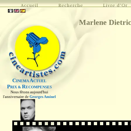
Marlene Dietri
C
A
INEMA
CTUEL
P
R
RIX &
ECOMPENSES
Nous fêtons aujourd'hui
l'anniversaire de
Georges Aminel