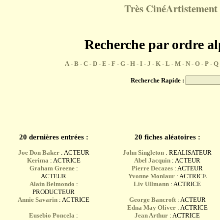
Très CinéArtistement 
Recherche par ordre a
A
-
B
-
C
-
D
-
E
-
F
-
G
-
H
-
I
-
J
-
K
-
L
-
M
-
N
-
O
-
P
-
Q
Recherche Rapide :
20 dernières entrées :
20 fiches aléatoires :
Joe Don Baker
: ACTEUR
John Singleton
: REALISATEUR
Kerima
: ACTRICE
Abel Jacquin
: ACTEUR
Graham Greene
:
Pierre Decazes
: ACTEUR
ACTEUR
Yvonne Monlaur
: ACTRICE
Alain Belmondo
:
Liv Ullmann
: ACTRICE
PRODUCTEUR
Annie Savarin
: ACTRICE
George Bancroft
: ACTEUR
Edna May Oliver
: ACTRICE
Eusebio Poncela
:
Jean Arthur
: ACTRICE