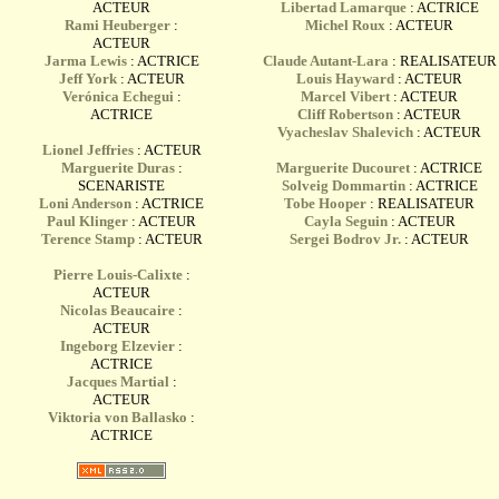
ACTEUR
Libertad Lamarque
: ACTRICE
Rami Heuberger
:
Michel Roux
: ACTEUR
ACTEUR
Jarma Lewis
: ACTRICE
Claude Autant-Lara
: REALISATEUR
Jeff York
: ACTEUR
Louis Hayward
: ACTEUR
Verónica Echegui
:
Marcel Vibert
: ACTEUR
ACTRICE
Cliff Robertson
: ACTEUR
Vyacheslav Shalevich
: ACTEUR
Lionel Jeffries
: ACTEUR
Marguerite Duras
:
Marguerite Ducouret
: ACTRICE
SCENARISTE
Solveig Dommartin
: ACTRICE
Loni Anderson
: ACTRICE
Tobe Hooper
: REALISATEUR
Paul Klinger
: ACTEUR
Cayla Seguin
: ACTEUR
Terence Stamp
: ACTEUR
Sergei Bodrov Jr.
: ACTEUR
Pierre Louis-Calixte
:
ACTEUR
Nicolas Beaucaire
:
ACTEUR
Ingeborg Elzevier
:
ACTRICE
Jacques Martial
:
ACTEUR
Viktoria von Ballasko
:
ACTRICE