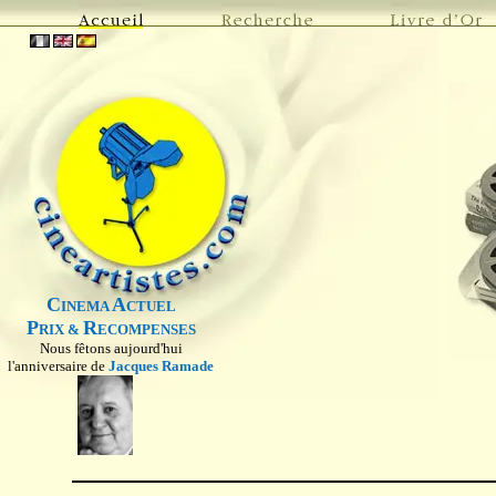
C
A
INEMA
CTUEL
P
R
RIX &
ECOMPENSES
Nous fêtons aujourd'hui
l'anniversaire de
Jacques Ramade