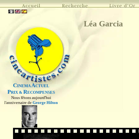
Léa Garcia
C
A
INEMA
CTUEL
P
R
RIX &
ECOMPENSES
Nous fêtons aujourd'hui
l'anniversaire de
George Hilton