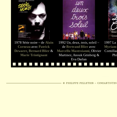
1978 Série noire – de
Alain
1992 Un, deux, trois, soleil –
1997 La 
Corneau
avec
Patrick
de
Bertrand Blier
avec
Myriam
Dewaere
,
Bernard Blier
&
Marcello Mastroianni
, Olivier
Cornilla
Marie Trintignant
Martinez, Anouk Grinberg &
Phi
Eva Darlan