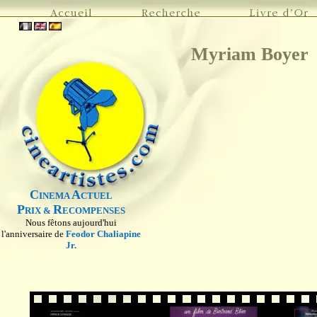
Myriam Boyer
C
A
INEMA
CTUEL
P
R
RIX &
ECOMPENSES
Nous fêtons aujourd'hui
l'anniversaire de
Feodor Chaliapine
Jr.