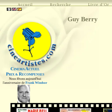
Guy Berry
C
A
INEMA
CTUEL
P
R
RIX &
ECOMPENSES
Nous fêtons aujourd'hui
l'anniversaire de
Frank Windsor