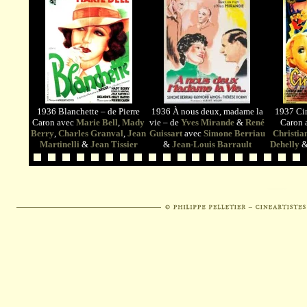
1936 Blanchette – de Pierre
1936 À nous deux, madame la
1937 Cin
Caron avec
Marie Bell
,
Mady
vie – de
Yves Mirande
&
René
Caron 
Berry
,
Charles Granval
,
Jean
Guissart
avec
Simone Berriau
Christia
Martinelli
&
Jean Tissier
&
Jean-Louis Barrault
Dehelly