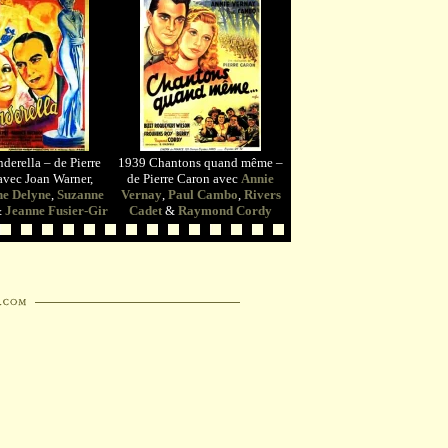
derella – de Pierre
1939 Chantons quand même –
avec Joan Warner,
de Pierre Caron avec
Annie
ne Delyne
,
Suzanne
Vernay
,
Paul Cambo
,
Rivers
&
Jeanne Fusier-Gir
Cadet
&
Raymond Cordy