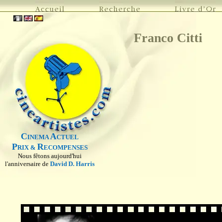
Franco Citti
C
A
INEMA
CTUEL
P
R
RIX &
ECOMPENSES
Nous fêtons aujourd'hui
l'anniversaire de
David D. Harris