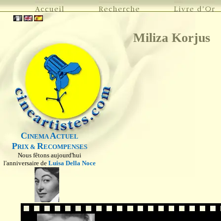
Miliza Korjus
C
A
INEMA
CTUEL
P
R
RIX &
ECOMPENSES
Nous fêtons aujourd'hui
l'anniversaire de
Luisa Della Noce