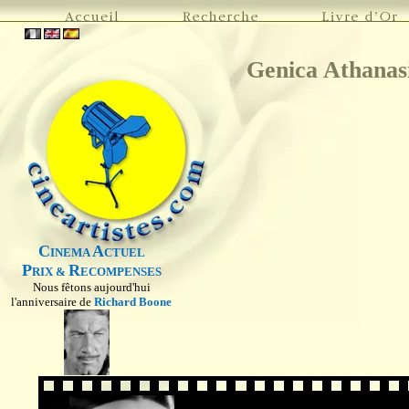
Genica Athanas
C
A
INEMA
CTUEL
P
R
RIX &
ECOMPENSES
Nous fêtons aujourd'hui
l'anniversaire de
Richard Boone