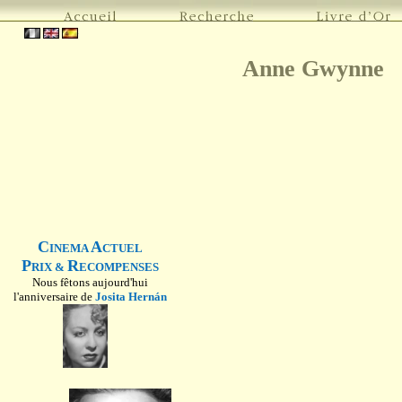
Anne Gwynne
C
A
INEMA
CTUEL
P
R
RIX &
ECOMPENSES
Nous fêtons aujourd'hui
l'anniversaire de
Josita Hernán