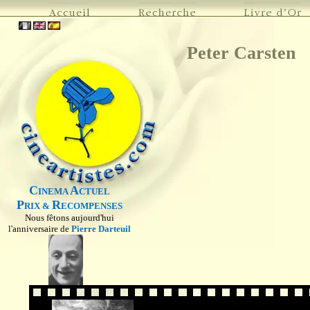
Peter Carsten
C
A
INEMA
CTUEL
P
R
RIX &
ECOMPENSES
Nous fêtons aujourd'hui
l'anniversaire de
Pierre Darteuil