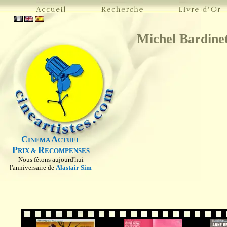
Michel Bardine
C
A
INEMA
CTUEL
P
R
RIX &
ECOMPENSES
Nous fêtons aujourd'hui
l'anniversaire de
Alastair Sim