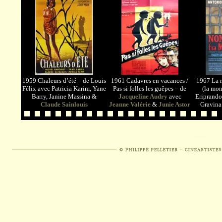
1959 Chaleurs d’été – de Louis
1961 Cadavres en vacances /
1967 La 
Félix avec Patricia Karim, Yane
Pas si folles les guêpes – de
(la mo
Barry, Janine Massina &
Jacqueline Audry
avec
Eriprando
Claude Sainlouis
Jeanne Valérie
&
Junie Astor
Gravin