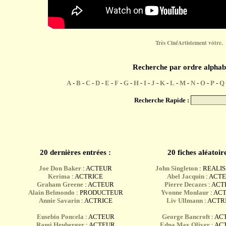
Très CinéArtistement vôtre.
Recherche par ordre alphab
A
-
B
-
C
-
D
-
E
-
F
-
G
-
H
-
I
-
J
-
K
-
L
-
M
-
N
-
O
-
P
-
Q
Recherche Rapide :
20 dernières entrées :
20 fiches aléatoire
Joe Don Baker
: ACTEUR
John Singleton
: REALI
Kerima
: ACTRICE
Abel Jacquin
: ACT
Graham Greene
: ACTEUR
Pierre Decazes
: AC
Alain Belmondo
: PRODUCTEUR
Yvonne Monlaur
: AC
Annie Savarin
: ACTRICE
Liv Ullmann
: ACTR
Eusebio Poncela
: ACTEUR
George Bancroft
: AC
Rami Heuberger
: ACTEUR
Edna May Oliver
: AC