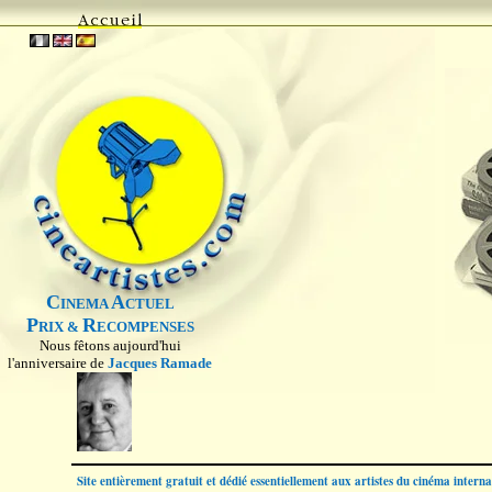
C
A
INEMA
CTUEL
P
R
RIX &
ECOMPENSES
Nous fêtons aujourd'hui
l'anniversaire de
Jacques Ramade
Site entièrement gratuit et dédié essentiellement aux artistes du cinéma intern