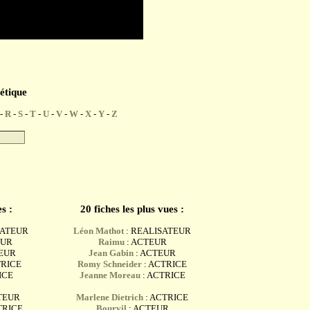
étique
-
R
-
S
-
T
-
U
-
V
-
W
-
X
-
Y
-
Z
s :
20 fiches les plus vues :
SATEUR
Léon Mathot
: REALISATEUR
EUR
Raimu
: ACTEUR
TEUR
Jean Gabin
: ACTEUR
TRICE
Romy Schneider
: ACTRICE
ICE
Jeanne Moreau
: ACTRICE
TEUR
Marlene Dietrich
: ACTRICE
TRICE
Bourvil
: ACTEUR