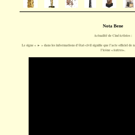
Nota Bene
Actualité de CinéArtistes :
Le signe « ► » dans les informations d’état-civil signifie que l’acte officiel de n
l’icône «Autres».