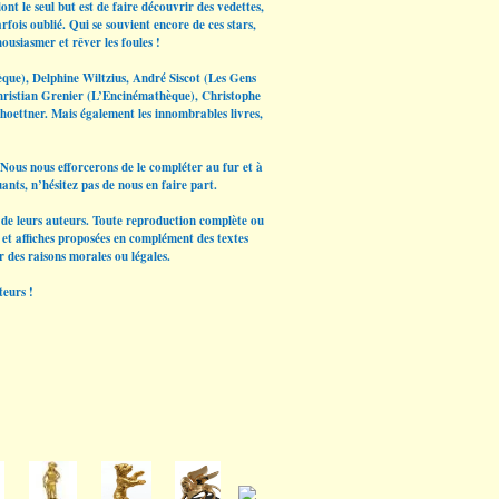
nt le seul but est de faire découvrir des vedettes,
rfois oublié. Qui se souvient encore de ces stars,
ousiasmer et rêver les foules !
èque), Delphine Wiltzius, André Siscot (Les Gens
hristian Grenier (L’Encinémathèque), Christophe
hoettner. Mais également les innombrables livres,
Nous nous efforcerons de le compléter au fur et à
ants, n’hésitez pas de nous en faire part.
et de leurs auteurs. Toute reproduction complète ou
os et affiches proposées en complément des textes
r des raisons morales ou légales.
teurs !