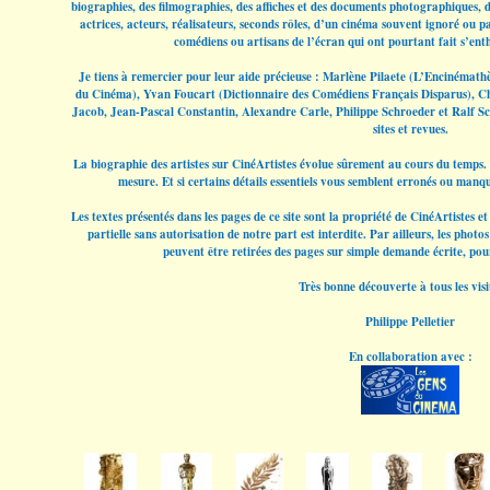
biographies, des filmographies, des affiches et des documents photographiques, do
actrices, acteurs, réalisateurs, seconds rôles, d’un cinéma souvent ignoré ou pa
comédiens ou artisans de l’écran qui ont pourtant fait s’enth
Je tiens à remercier pour leur aide précieuse : Marlène Pilaete (L’Encinémath
du Cinéma), Yvan Foucart (Dictionnaire des Comédiens Français Disparus), C
Jacob, Jean-Pascal Constantin, Alexandre Carle, Philippe Schroeder et Ralf Sc
sites et revues.
La biographie des artistes sur CinéArtistes évolue sûrement au cours du temps. 
mesure. Et si certains détails essentiels vous semblent erronés ou manqu
Les textes présentés dans les pages de ce site sont la propriété de CinéArtistes 
partielle sans autorisation de notre part est interdite. Par ailleurs, les phot
peuvent être retirées des pages sur simple demande écrite, pou
Très bonne découverte à tous les visi
Philippe Pelletier
En collaboration avec :