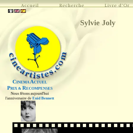
Sylvie Joly
C
A
INEMA
CTUEL
P
R
RIX &
ECOMPENSES
Nous fêtons aujourd'hui
l'anniversaire de
Enid Bennett