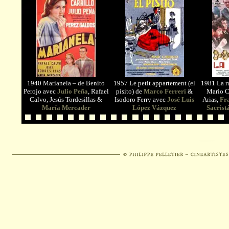
1940 Marianela – de Benito
1957 Le petit appartement (el
1981 La r
Perojo avec
Julio Peña
, Rafael
pisito) de
Marco Ferreri
&
Mario C
Calvo, Jesús Tordesillas &
Isodoro Ferry avec
José Luis
Arias,
Fr
María Mercader
López Vázquez
Sacrist