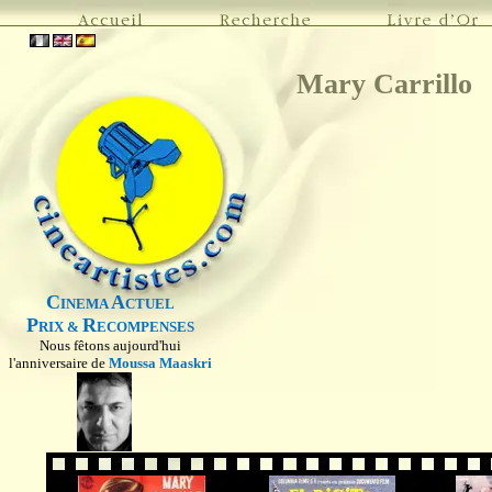
Mary Carrillo
C
A
INEMA
CTUEL
P
R
RIX &
ECOMPENSES
Nous fêtons aujourd'hui
l'anniversaire de
Moussa Maaskri