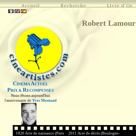
Robert Lamour
C
A
INEMA
CTUEL
P
R
RIX &
ECOMPENSES
Nous fêtons aujourd'hui
l'anniversaire de
Yves Montand
1920 Acte de naissance (Paris
2011 Acte de décès (Boulogne-