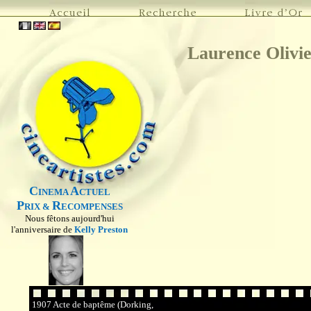
Laurence Olivi
C
A
INEMA
CTUEL
P
R
RIX &
ECOMPENSES
Nous fêtons aujourd'hui
l'anniversaire de
Kelly Preston
1907 Acte de baptême (Dorking,