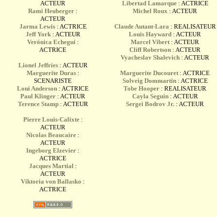
ACTEUR
Libertad Lamarque
: ACTRICE
Rami Heuberger
:
Michel Roux
: ACTEUR
ACTEUR
Jarma Lewis
: ACTRICE
Claude Autant-Lara
: REALISATEUR
Jeff York
: ACTEUR
Louis Hayward
: ACTEUR
Verónica Echegui
:
Marcel Vibert
: ACTEUR
ACTRICE
Cliff Robertson
: ACTEUR
Vyacheslav Shalevich
: ACTEUR
Lionel Jeffries
: ACTEUR
Marguerite Duras
:
Marguerite Ducouret
: ACTRICE
SCENARISTE
Solveig Dommartin
: ACTRICE
Loni Anderson
: ACTRICE
Tobe Hooper
: REALISATEUR
Paul Klinger
: ACTEUR
Cayla Seguin
: ACTEUR
Terence Stamp
: ACTEUR
Sergei Bodrov Jr.
: ACTEUR
Pierre Louis-Calixte
:
ACTEUR
Nicolas Beaucaire
:
ACTEUR
Ingeborg Elzevier
:
ACTRICE
Jacques Martial
:
ACTEUR
Viktoria von Ballasko
:
ACTRICE