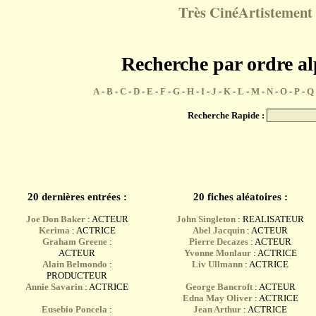
Très CinéArtistement 
Recherche par ordre a
A
-
B
-
C
-
D
-
E
-
F
-
G
-
H
-
I
-
J
-
K
-
L
-
M
-
N
-
O
-
P
-
Q
Recherche Rapide :
20 dernières entrées :
20 fiches aléatoires :
Joe Don Baker
: ACTEUR
John Singleton
: REALISATEUR
Kerima
: ACTRICE
Abel Jacquin
: ACTEUR
Graham Greene
:
Pierre Decazes
: ACTEUR
ACTEUR
Yvonne Monlaur
: ACTRICE
Alain Belmondo
:
Liv Ullmann
: ACTRICE
PRODUCTEUR
Annie Savarin
: ACTRICE
George Bancroft
: ACTEUR
Edna May Oliver
: ACTRICE
Eusebio Poncela
:
Jean Arthur
: ACTRICE