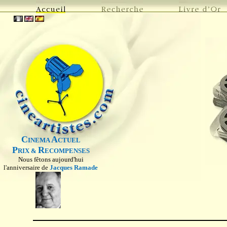
C
A
INEMA
CTUEL
P
R
RIX &
ECOMPENSES
Nous fêtons aujourd'hui
l'anniversaire de
Jacques Ramade