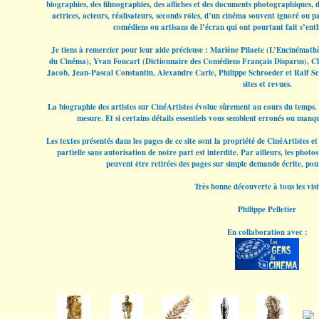
biographies, des filmographies, des affiches et des documents photographiques, do
actrices, acteurs, réalisateurs, seconds rôles, d’un cinéma souvent ignoré ou pa
comédiens ou artisans de l’écran qui ont pourtant fait s’enth
Je tiens à remercier pour leur aide précieuse : Marlène Pilaete (L’Encinémath
du Cinéma), Yvan Foucart (Dictionnaire des Comédiens Français Disparus), C
Jacob, Jean-Pascal Constantin, Alexandre Carle, Philippe Schroeder et Ralf Sc
sites et revues.
La biographie des artistes sur CinéArtistes évolue sûrement au cours du temps. 
mesure. Et si certains détails essentiels vous semblent erronés ou manqu
Les textes présentés dans les pages de ce site sont la propriété de CinéArtistes 
partielle sans autorisation de notre part est interdite. Par ailleurs, les phot
peuvent être retirées des pages sur simple demande écrite, pou
Très bonne découverte à tous les visi
Philippe Pelletier
En collaboration avec :