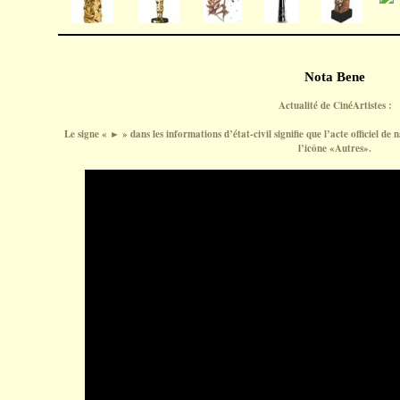
Nota Bene
Actualité de CinéArtistes :
Le signe « ► » dans les informations d’état-civil signifie que l’acte officiel de n
l’icône «Autres».