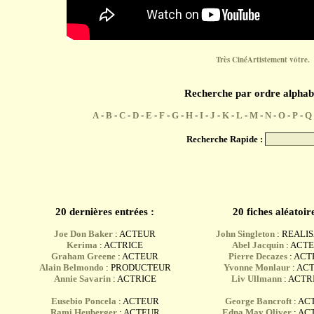
Très CinéArtistement vôtre.
Recherche par ordre alphab
A
-
B
-
C
-
D
-
E
-
F
-
G
-
H
-
I
-
J
-
K
-
L
-
M
-
N
-
O
-
P
-
Q
Recherche Rapide :
20 dernières entrées :
20 fiches aléatoire
Joe Don Baker
: ACTEUR
John Singleton
: REALI
Kerima
: ACTRICE
Abel Jacquin
: ACT
Graham Greene
: ACTEUR
Pierre Decazes
: AC
Alain Belmondo
: PRODUCTEUR
Yvonne Monlaur
: AC
Annie Savarin
: ACTRICE
Liv Ullmann
: ACTR
Eusebio Poncela
: ACTEUR
George Bancroft
: AC
Rami Heuberger
: ACTEUR
Edna May Oliver
: AC