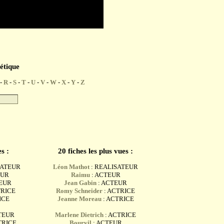
étique
-
R
-
S
-
T
-
U
-
V
-
W
-
X
-
Y
-
Z
s :
20 fiches les plus vues :
SATEUR
Léon Mathot
: REALISATEUR
EUR
Raimu
: ACTEUR
TEUR
Jean Gabin
: ACTEUR
TRICE
Romy Schneider
: ACTRICE
ICE
Jeanne Moreau
: ACTRICE
TEUR
Marlene Dietrich
: ACTRICE
TRICE
Bourvil
: ACTEUR