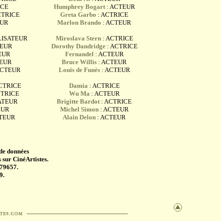
ICE
Humphrey Bogart
: ACTEUR
CTRICE
Greta Garbo
: ACTRICE
EUR
Marlon Brando
: ACTEUR
LISATEUR
Miroslava Stern
: ACTRICE
TEUR
Dorothy Dandridge
: ACTRICE
EUR
Fernandel
: ACTEUR
TEUR
Bruce Willis
: ACTEUR
ACTEUR
Louis de Funès
: ACTEUR
CTRICE
Damia
: ACTRICE
CTRICE
Wu Ma
: ACTEUR
ATEUR
Brigitte Bardot
: ACTRICE
EUR
Michel Simon
: ACTEUR
CTEUR
Alain Delon
: ACTEUR
 de données
 sur CinéArtistes.
 79657.
9.