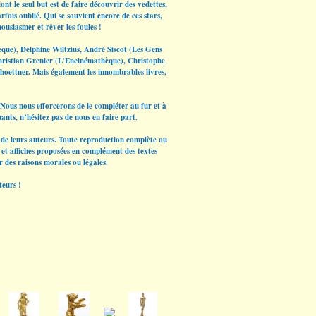
nt le seul but est de faire découvrir des vedettes,
rfois oublié. Qui se souvient encore de ces stars,
ousiasmer et rêver les foules !
èque), Delphine Wiltzius, André Siscot (Les Gens
hristian Grenier (L’Encinémathèque), Christophe
hoettner. Mais également les innombrables livres,
Nous nous efforcerons de le compléter au fur et à
ants, n’hésitez pas de nous en faire part.
et de leurs auteurs. Toute reproduction complète ou
os et affiches proposées en complément des textes
r des raisons morales ou légales.
teurs !