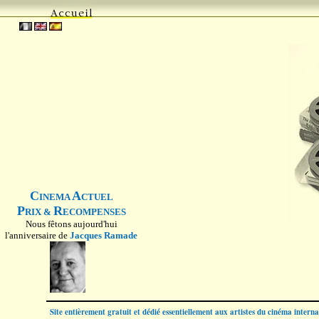
C
A
INEMA
CTUEL
P
R
RIX &
ECOMPENSES
Nous fêtons aujourd'hui
l'anniversaire de
Jacques Ramade
Site entièrement gratuit et dédié essentiellement aux artistes du cinéma intern