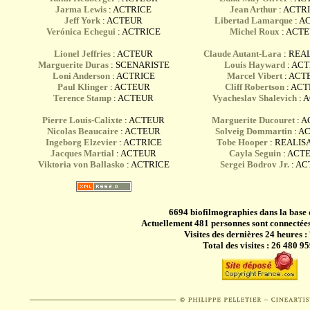
Jarma Lewis
: ACTRICE
Jean Arthur
: ACTR
Jeff York
: ACTEUR
Libertad Lamarque
: A
Verónica Echegui
: ACTRICE
Michel Roux
: ACT
Lionel Jeffries
: ACTEUR
Claude Autant-Lara
: REA
Marguerite Duras
: SCENARISTE
Louis Hayward
: AC
Loni Anderson
: ACTRICE
Marcel Vibert
: ACT
Paul Klinger
: ACTEUR
Cliff Robertson
: AC
Terence Stamp
: ACTEUR
Vyacheslav Shalevich
: 
Pierre Louis-Calixte
: ACTEUR
Marguerite Ducouret
: A
Nicolas Beaucaire
: ACTEUR
Solveig Dommartin
: A
Ingeborg Elzevier
: ACTRICE
Tobe Hooper
: REALIS
Jacques Martial
: ACTEUR
Cayla Seguin
: ACT
Viktoria von Ballasko
: ACTRICE
Sergei Bodrov Jr.
: A
6694 biofilmographies dans la base
Actuellement 481 personnes sont connectées
Visites des dernières 24 heures :
Total des visites : 26 480 95